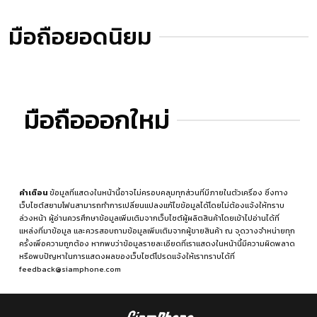
มือถือยอดนิยม
มือถือออกใหม่
คำเตือน
ข้อมูลที่แสดงในหน้านี้อาจไม่ครอบคลุมทุกส่วนที่มีภายในตัวเครื่อง ซึ่งทาง
เว็บไซต์สยามโฟนสามารถทำการเปลี่ยนแปลงแก้ไขข้อมูลได้โดยไม่ต้องแจ้งให้ทราบ
ล่วงหน้า ผู้อ่านควรศึกษาข้อมูลเพิ่มเติมจากเว็บไซต์ผู้ผลิตสินค้าโดยเข้าไปอ่านได้ที่
แหล่งที่มาข้อมูล
และควรสอบถามข้อมูลเพิ่มเติมจากผู้ขายสินค้า ณ จุดวางจำหน่ายทุก
ครั้งเพื่อความถูกต้อง หากพบว่าข้อมูลรายละเอียดที่เราแสดงในหน้านี้มีความผิดพลาด
หรือพบปัญหาในการแสดงผลของเว็บไซต์โปรดแจ้งให้เราทราบได้ที่
feedback@siamphone.com