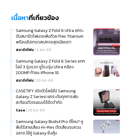
เนื้อหา
ที่เกี่ยวข้อง
Samsung Galaxy Z Fold 8 Ultra ยกระ
ดับสมาร์ตโฟนจอพับด้วย Flex Titanium
พร้อมอัปเกรดสเปคจอสุดเนียนตา
สมาร์ทโฟน
| 3 ส.ค. 69
Samsung Galaxy Z Fold 8 Series แตก
ไลน์ 3 รุ่นรวด ชูโรงรุ่น Ultra กล้อง
200MP ท้าชน iPhone 18
สมาร์ทโฟน
| 29 ก.ค. 69
CASETiFY เปิดตัวไลน์อัป Samsung
Galaxy Z Series! ยกระดับทุกการพับ
สะท้อนตัวตนแบบไร้ขีดจำกัด
Case
| 29 ก.ค. 69
Samsung Galaxy Buds4 Pro ดีไหม? หู
ฟังไร้สายเสียง Hi-Res ตัดเสียงรบกวน
ฉลาด ใช้คู่ Galaxy ยิ่งคุ้ม