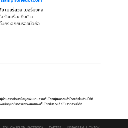
m/siamphonedotcom
ถือ เบอร์สวย เบอร์มงคล
ือ
รับเครื่องถึงบ้าน
ล์มกระจกกันรอยมือถือ
านควรศึกษาข้อมูลเพิ่มเติมจากเว็บไซต์ผู้ผลิตสินค้าโดยเข้าไปอ่านได้ที่
รือพบปัญหาในการแสดงผลของเว็บไซต์โปรดแจ้งให้เราทราบได้ที่
FOLLOW US ON
FACEBOOK
|
TWITTER
|
INSTAGRAM
|
TIKTOK