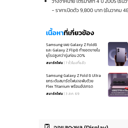
วางจำหน่าย ไตรมาสที่ 4 ปี 2005 (ธัน
- ราคาเปิดตัว 9,800 บาท (ธันวาคม 4
เนื้อหา
ที่เกี่ยวข้อง
Samsung เผย Galaxy Z Fold8
และ Galaxy Z Flip8 ทำยอดขายใน
ยุโรปสูงกว่ารุ่นก่อน 20%
สมาร์ทโฟน
| 7 ชั่วโมงที่แล้ว
Samsung Galaxy Z Fold 8 Ultra
ยกระดับสมาร์ตโฟนจอพับด้วย
Flex Titanium พร้อมอัปเกรด
สเปคจอสุดเนียนตา
สมาร์ทโฟน
| 3 ส.ค. 69
จอแสดงผล (Display)