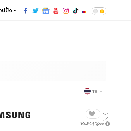
อปปิ้ง
TH