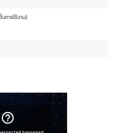
ั่นการใช้งาน)
help_outline
nexpected happened.