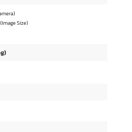
Camera)
(Image Size)
ng)