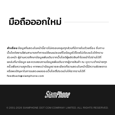
มือถือออกใหม่
คำเตือน
ข้อมูลที่แสดงในหน้านี้อาจไม่ครอบคลุมทุกส่วนที่มีภายในตัวเครื่อง ซึ่งทาง
เว็บไซต์สยามโฟนสามารถทำการเปลี่ยนแปลงแก้ไขข้อมูลได้โดยไม่ต้องแจ้งให้ทราบ
ล่วงหน้า ผู้อ่านควรศึกษาข้อมูลเพิ่มเติมจากเว็บไซต์ผู้ผลิตสินค้าโดยเข้าไปอ่านได้ที่
แหล่งที่มาข้อมูล
และควรสอบถามข้อมูลเพิ่มเติมจากผู้ขายสินค้า ณ จุดวางจำหน่ายทุก
ครั้งเพื่อความถูกต้อง หากพบว่าข้อมูลรายละเอียดที่เราแสดงในหน้านี้มีความผิดพลาด
หรือพบปัญหาในการแสดงผลของเว็บไซต์โปรดแจ้งให้เราทราบได้ที่
feedback@siamphone.com
© 2001-2026 SIAMPHONE DOT COM COMPANY LIMITED. ALL RIGHTS RESERVED.