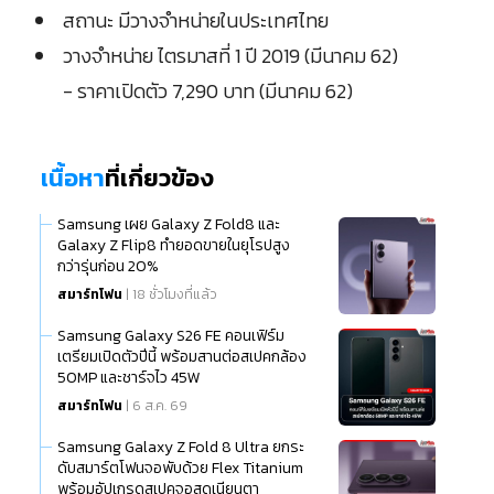
สถานะ มีวางจำหน่ายในประเทศไทย
วางจำหน่าย ไตรมาสที่ 1 ปี 2019 (มีนาคม 62)
- ราคาเปิดตัว 7,290 บาท (มีนาคม 62)
เนื้อหา
ที่เกี่ยวข้อง
Samsung เผย Galaxy Z Fold8 และ
Galaxy Z Flip8 ทำยอดขายในยุโรปสูง
กว่ารุ่นก่อน 20%
สมาร์ทโฟน
| 18 ชั่วโมงที่แล้ว
Samsung Galaxy S26 FE คอนเฟิร์ม
เตรียมเปิดตัวปีนี้ พร้อมสานต่อสเปคกล้อง
50MP และชาร์จไว 45W
สมาร์ทโฟน
| 6 ส.ค. 69
Samsung Galaxy Z Fold 8 Ultra ยกระ
ดับสมาร์ตโฟนจอพับด้วย Flex Titanium
พร้อมอัปเกรดสเปคจอสุดเนียนตา