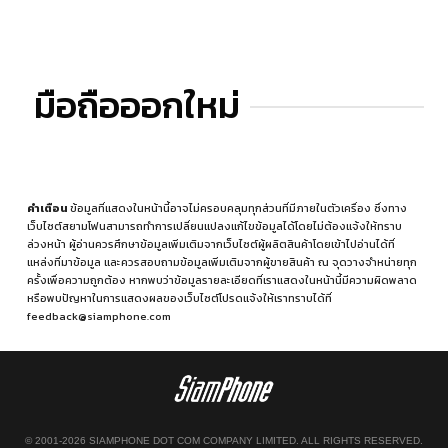
มือถือออกใหม่
คำเตือน
ข้อมูลที่แสดงในหน้านี้อาจไม่ครอบคลุมทุกส่วนที่มีภายในตัวเครื่อง ซึ่งทาง
เว็บไซต์สยามโฟนสามารถทำการเปลี่ยนแปลงแก้ไขข้อมูลได้โดยไม่ต้องแจ้งให้ทราบ
ล่วงหน้า ผู้อ่านควรศึกษาข้อมูลเพิ่มเติมจากเว็บไซต์ผู้ผลิตสินค้าโดยเข้าไปอ่านได้ที่
แหล่งที่มาข้อมูล
และควรสอบถามข้อมูลเพิ่มเติมจากผู้ขายสินค้า ณ จุดวางจำหน่ายทุก
ครั้งเพื่อความถูกต้อง หากพบว่าข้อมูลรายละเอียดที่เราแสดงในหน้านี้มีความผิดพลาด
หรือพบปัญหาในการแสดงผลของเว็บไซต์โปรดแจ้งให้เราทราบได้ที่
feedback@siamphone.com
© 2001-2026 SIAMPHONE DOT COM COMPANY LIMITED. ALL RIGHTS RESERVED.