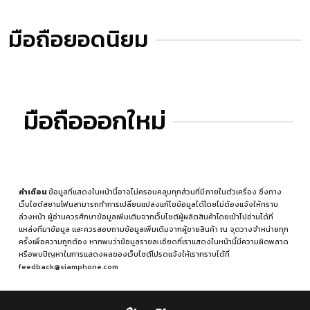
มือถือยอดนิยม
มือถือออกใหม่
คำเตือน
ข้อมูลที่แสดงในหน้านี้อาจไม่ครอบคลุมทุกส่วนที่มีภายในตัวเครื่อง ซึ่งทาง
เว็บไซต์สยามโฟนสามารถทำการเปลี่ยนแปลงแก้ไขข้อมูลได้โดยไม่ต้องแจ้งให้ทราบ
ล่วงหน้า ผู้อ่านควรศึกษาข้อมูลเพิ่มเติมจากเว็บไซต์ผู้ผลิตสินค้าโดยเข้าไปอ่านได้ที่
แหล่งที่มาข้อมูล
และควรสอบถามข้อมูลเพิ่มเติมจากผู้ขายสินค้า ณ จุดวางจำหน่ายทุก
ครั้งเพื่อความถูกต้อง หากพบว่าข้อมูลรายละเอียดที่เราแสดงในหน้านี้มีความผิดพลาด
หรือพบปัญหาในการแสดงผลของเว็บไซต์โปรดแจ้งให้เราทราบได้ที่
feedback@siamphone.com