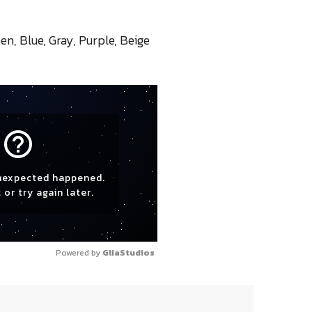
reen, Blue, Gray, Purple, Beige
help_outline
nexpected happened.
 or try again later.
Powered by 
GliaStudios