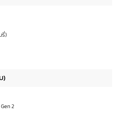
รี่)
U)
 Gen 2