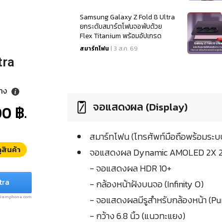
Samsung Galaxy Z Fold 8 Ultra
ยกระดับสมาร์ตโฟนจอพับด้วย
Flex Titanium พร้อมอัปเกรด
สเปคจอสุดเนียนตา
สมาร์ทโฟน
| 3 ส.ค. 69
tra
ลาง
จอแสดงผล (Display)
0 ฿.
สมาร์ทโฟน (โทรศัพท์มือถือพร้อมระบบ
ูสินค้า
จอแสดงผล Dynamic AMOLED 2X 24-b
- จอแสดงผล HDR 10+
tra
- กล้องหน้าฝังบนจอ (Infinity O)
- จอแสดงผลมีรูสำหรับกล้องหน้า (P
.siamphone.com
- กว้าง 6.8 นิ้ว (แนวทะแยง)