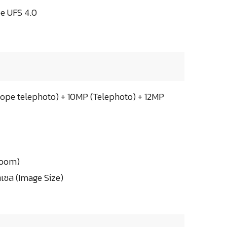
pe UFS 4.0
cope telephoto) + 10MP (Telephoto) + 12MP
 Zoom)
เซล (Image Size)