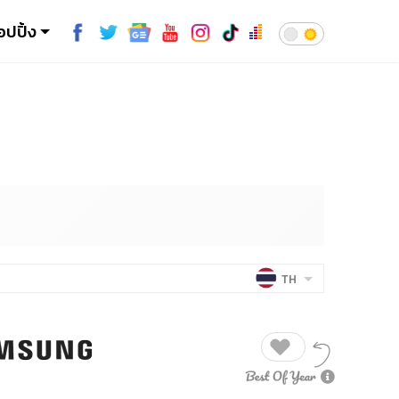
อปปิ้ง
TH