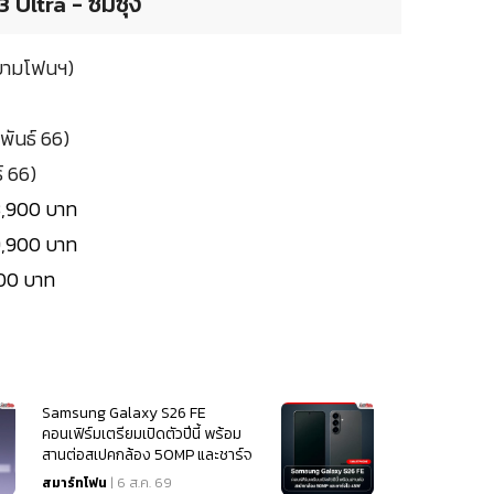
Ultra - ซัมซุง
สยามโฟนฯ)
พันธ์ 66)
์ 66)
3,900 บาท
9,900 บาท
900 บาท
Samsung Galaxy S26 FE
คอนเฟิร์มเตรียมเปิดตัวปีนี้ พร้อม
สานต่อสเปคกล้อง 50MP และชาร์จ
ไว 45W
สมาร์ทโฟน
| 6 ส.ค. 69