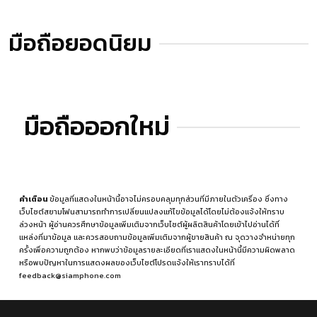
มือถือยอดนิยม
มือถือออกใหม่
คำเตือน
ข้อมูลที่แสดงในหน้านี้อาจไม่ครอบคลุมทุกส่วนที่มีภายในตัวเครื่อง ซึ่งทาง
เว็บไซต์สยามโฟนสามารถทำการเปลี่ยนแปลงแก้ไขข้อมูลได้โดยไม่ต้องแจ้งให้ทราบ
ล่วงหน้า ผู้อ่านควรศึกษาข้อมูลเพิ่มเติมจากเว็บไซต์ผู้ผลิตสินค้าโดยเข้าไปอ่านได้ที่
แหล่งที่มาข้อมูล
และควรสอบถามข้อมูลเพิ่มเติมจากผู้ขายสินค้า ณ จุดวางจำหน่ายทุก
ครั้งเพื่อความถูกต้อง หากพบว่าข้อมูลรายละเอียดที่เราแสดงในหน้านี้มีความผิดพลาด
หรือพบปัญหาในการแสดงผลของเว็บไซต์โปรดแจ้งให้เราทราบได้ที่
feedback@siamphone.com