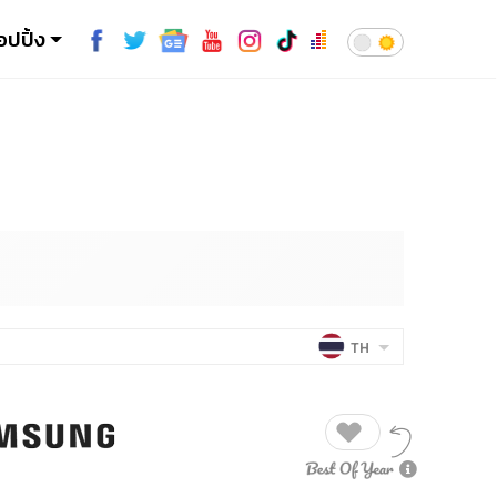
อปปิ้ง
TH