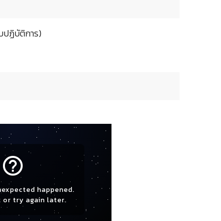
ปฏิบัติการ)
help_outline
nexpected happened.
 or try again later.