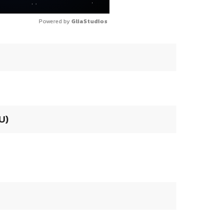
Powered by 
GliaStudios
U)