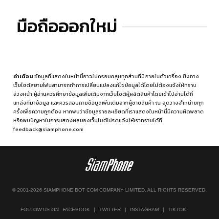
มือถือออกใหม่
คำเตือน
ข้อมูลที่แสดงในหน้านี้อาจไม่ครอบคลุมทุกส่วนที่มีภายในตัวเครื่อง ซึ่งทาง
เว็บไซต์สยามโฟนสามารถทำการเปลี่ยนแปลงแก้ไขข้อมูลได้โดยไม่ต้องแจ้งให้ทราบ
ล่วงหน้า ผู้อ่านควรศึกษาข้อมูลเพิ่มเติมจากเว็บไซต์ผู้ผลิตสินค้าโดยเข้าไปอ่านได้ที่
แหล่งที่มาข้อมูล
และควรสอบถามข้อมูลเพิ่มเติมจากผู้ขายสินค้า ณ จุดวางจำหน่ายทุก
ครั้งเพื่อความถูกต้อง หากพบว่าข้อมูลรายละเอียดที่เราแสดงในหน้านี้มีความผิดพลาด
หรือพบปัญหาในการแสดงผลของเว็บไซต์โปรดแจ้งให้เราทราบได้ที่
feedback@siamphone.com
© 2001-2026 SIAMPHONE DOT COM COMPANY LIMITED. ALL RIGHTS RESERVED.
FOLLOW US ON
FACEBOOK
|
TWITTER
|
INSTAGRAM
|
TIKTOK