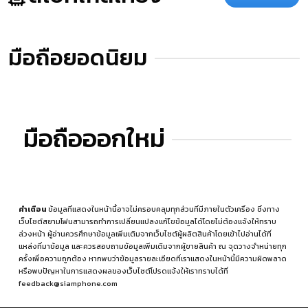
มือถือยอดนิยม
มือถือออกใหม่
คำเตือน
ข้อมูลที่แสดงในหน้านี้อาจไม่ครอบคลุมทุกส่วนที่มีภายในตัวเครื่อง ซึ่งทาง
เว็บไซต์สยามโฟนสามารถทำการเปลี่ยนแปลงแก้ไขข้อมูลได้โดยไม่ต้องแจ้งให้ทราบ
ล่วงหน้า ผู้อ่านควรศึกษาข้อมูลเพิ่มเติมจากเว็บไซต์ผู้ผลิตสินค้าโดยเข้าไปอ่านได้ที่
แหล่งที่มาข้อมูล
และควรสอบถามข้อมูลเพิ่มเติมจากผู้ขายสินค้า ณ จุดวางจำหน่ายทุก
ครั้งเพื่อความถูกต้อง หากพบว่าข้อมูลรายละเอียดที่เราแสดงในหน้านี้มีความผิดพลาด
หรือพบปัญหาในการแสดงผลของเว็บไซต์โปรดแจ้งให้เราทราบได้ที่
feedback@siamphone.com