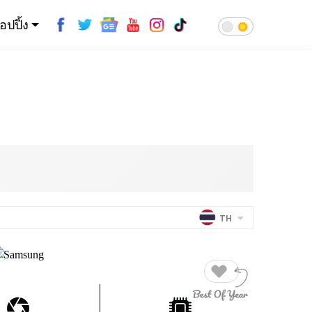
้อปปิ้ง
TH