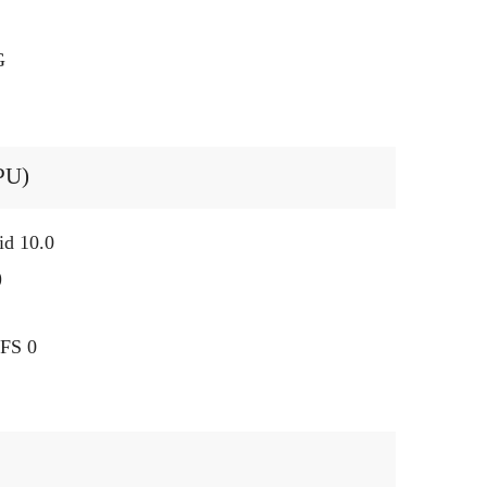
G
PU)
id 10.0
)
FS 0