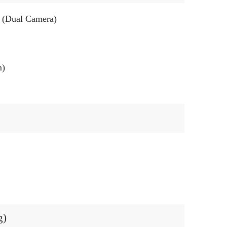
 (Dual Camera)
m)
g)