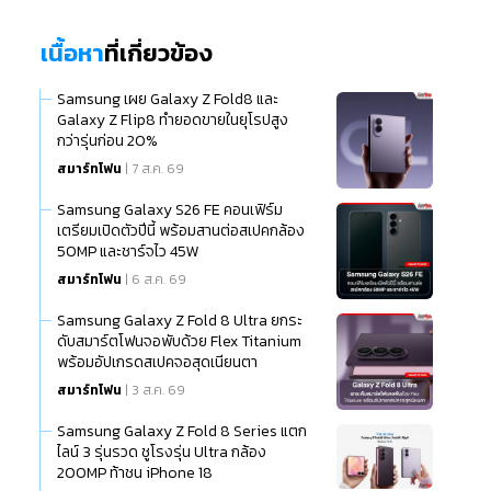
เนื้อหา
ที่เกี่ยวข้อง
Samsung เผย Galaxy Z Fold8 และ
Galaxy Z Flip8 ทำยอดขายในยุโรปสูง
กว่ารุ่นก่อน 20%
สมาร์ทโฟน
| 7 ส.ค. 69
Samsung Galaxy S26 FE คอนเฟิร์ม
เตรียมเปิดตัวปีนี้ พร้อมสานต่อสเปคกล้อง
50MP และชาร์จไว 45W
สมาร์ทโฟน
| 6 ส.ค. 69
Samsung Galaxy Z Fold 8 Ultra ยกระ
ดับสมาร์ตโฟนจอพับด้วย Flex Titanium
พร้อมอัปเกรดสเปคจอสุดเนียนตา
สมาร์ทโฟน
| 3 ส.ค. 69
Samsung Galaxy Z Fold 8 Series แตก
ไลน์ 3 รุ่นรวด ชูโรงรุ่น Ultra กล้อง
200MP ท้าชน iPhone 18