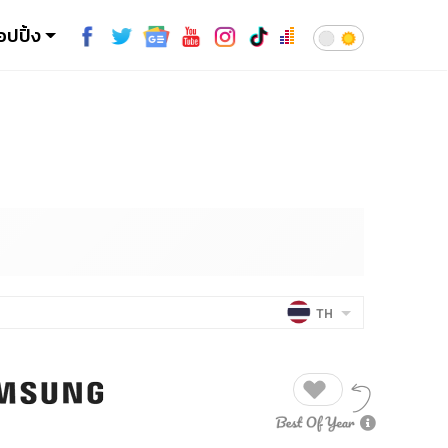
อปปิ้ง
TH