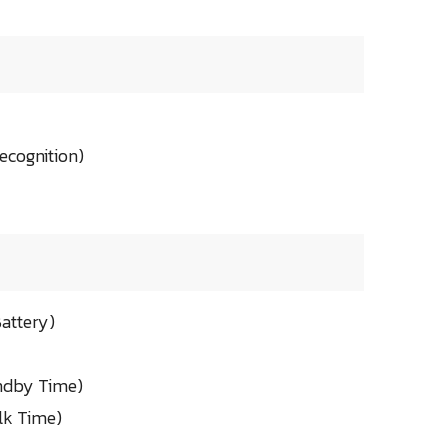
ecognition)
Battery)
andby Time)
alk Time)