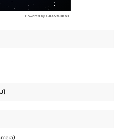
Powered by 
GliaStudios
U)
Camera)