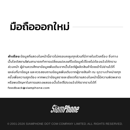
มือถือออกใหม่
คำเตือน
ข้อมูลที่แสดงในหน้านี้อาจไม่ครอบคลุมทุกส่วนที่มีภายในตัวเครื่อง ซึ่งทาง
เว็บไซต์สยามโฟนสามารถทำการเปลี่ยนแปลงแก้ไขข้อมูลได้โดยไม่ต้องแจ้งให้ทราบ
ล่วงหน้า ผู้อ่านควรศึกษาข้อมูลเพิ่มเติมจากเว็บไซต์ผู้ผลิตสินค้าโดยเข้าไปอ่านได้ที่
แหล่งที่มาข้อมูล
และควรสอบถามข้อมูลเพิ่มเติมจากผู้ขายสินค้า ณ จุดวางจำหน่ายทุก
ครั้งเพื่อความถูกต้อง หากพบว่าข้อมูลรายละเอียดที่เราแสดงในหน้านี้มีความผิดพลาด
หรือพบปัญหาในการแสดงผลของเว็บไซต์โปรดแจ้งให้เราทราบได้ที่
feedback@siamphone.com
© 2001-2026 SIAMPHONE DOT COM COMPANY LIMITED. ALL RIGHTS RESERVED.