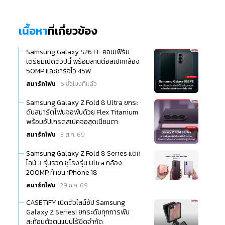
เนื้อหา
ที่เกี่ยวข้อง
Samsung Galaxy S26 FE คอนเฟิร์ม
เตรียมเปิดตัวปีนี้ พร้อมสานต่อสเปคกล้อง
50MP และชาร์จไว 45W
สมาร์ทโฟน
| 6 ชั่วโมงที่แล้ว
Samsung Galaxy Z Fold 8 Ultra ยกระ
ดับสมาร์ตโฟนจอพับด้วย Flex Titanium
พร้อมอัปเกรดสเปคจอสุดเนียนตา
สมาร์ทโฟน
| 3 ส.ค. 69
Samsung Galaxy Z Fold 8 Series แตก
ไลน์ 3 รุ่นรวด ชูโรงรุ่น Ultra กล้อง
200MP ท้าชน iPhone 18
สมาร์ทโฟน
| 29 ก.ค. 69
CASETiFY เปิดตัวไลน์อัป Samsung
Galaxy Z Series! ยกระดับทุกการพับ
สะท้อนตัวตนแบบไร้ขีดจำกัด