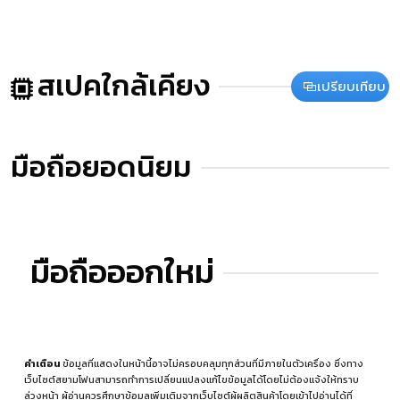
สเปคใกล้เคียง
เปรียบเทียบ
มือถือยอดนิยม
มือถือออกใหม่
คำเตือน
ข้อมูลที่แสดงในหน้านี้อาจไม่ครอบคลุมทุกส่วนที่มีภายในตัวเครื่อง ซึ่งทาง
เว็บไซต์สยามโฟนสามารถทำการเปลี่ยนแปลงแก้ไขข้อมูลได้โดยไม่ต้องแจ้งให้ทราบ
ล่วงหน้า ผู้อ่านควรศึกษาข้อมูลเพิ่มเติมจากเว็บไซต์ผู้ผลิตสินค้าโดยเข้าไปอ่านได้ที่