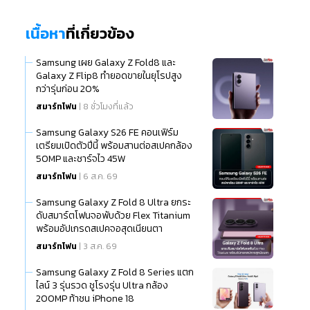
เนื้อหา
ที่เกี่ยวข้อง
Samsung เผย Galaxy Z Fold8 และ
Galaxy Z Flip8 ทำยอดขายในยุโรปสูง
กว่ารุ่นก่อน 20%
สมาร์ทโฟน
| 8 ชั่วโมงที่แล้ว
Samsung Galaxy S26 FE คอนเฟิร์ม
เตรียมเปิดตัวปีนี้ พร้อมสานต่อสเปคกล้อง
50MP และชาร์จไว 45W
สมาร์ทโฟน
| 6 ส.ค. 69
Samsung Galaxy Z Fold 8 Ultra ยกระ
ดับสมาร์ตโฟนจอพับด้วย Flex Titanium
พร้อมอัปเกรดสเปคจอสุดเนียนตา
สมาร์ทโฟน
| 3 ส.ค. 69
Samsung Galaxy Z Fold 8 Series แตก
ไลน์ 3 รุ่นรวด ชูโรงรุ่น Ultra กล้อง
200MP ท้าชน iPhone 18