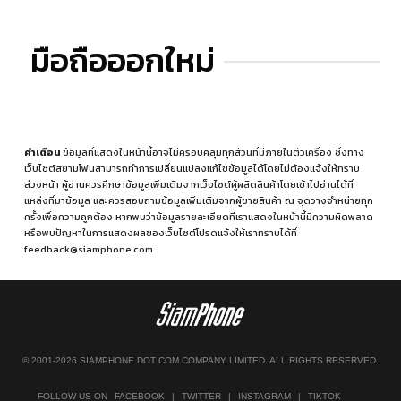
มือถือออกใหม่
คำเตือน
ข้อมูลที่แสดงในหน้านี้อาจไม่ครอบคลุมทุกส่วนที่มีภายในตัวเครื่อง ซึ่งทาง
เว็บไซต์สยามโฟนสามารถทำการเปลี่ยนแปลงแก้ไขข้อมูลได้โดยไม่ต้องแจ้งให้ทราบ
ล่วงหน้า ผู้อ่านควรศึกษาข้อมูลเพิ่มเติมจากเว็บไซต์ผู้ผลิตสินค้าโดยเข้าไปอ่านได้ที่
แหล่งที่มาข้อมูล
และควรสอบถามข้อมูลเพิ่มเติมจากผู้ขายสินค้า ณ จุดวางจำหน่ายทุก
ครั้งเพื่อความถูกต้อง หากพบว่าข้อมูลรายละเอียดที่เราแสดงในหน้านี้มีความผิดพลาด
หรือพบปัญหาในการแสดงผลของเว็บไซต์โปรดแจ้งให้เราทราบได้ที่
feedback@siamphone.com
© 2001-2026 SIAMPHONE DOT COM COMPANY LIMITED. ALL RIGHTS RESERVED.
FOLLOW US ON
FACEBOOK
|
TWITTER
|
INSTAGRAM
|
TIKTOK