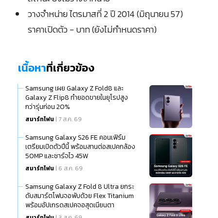
วางจำหน่าย ไตรมาสที่ 2 ปี 2014 (มิถุนายน 57)
ราคาเปิดตัว - บาท (ยังไม่กำหนดราคา)
เนื้อหา
ที่เกี่ยวข้อง
Samsung เผย Galaxy Z Fold8 และ
Galaxy Z Flip8 ทำยอดขายในยุโรปสูง
กว่ารุ่นก่อน 20%
สมาร์ทโฟน
| 7 ส.ค. 69
Samsung Galaxy S26 FE คอนเฟิร์ม
เตรียมเปิดตัวปีนี้ พร้อมสานต่อสเปคกล้อง
50MP และชาร์จไว 45W
สมาร์ทโฟน
| 6 ส.ค. 69
Samsung Galaxy Z Fold 8 Ultra ยกระ
ดับสมาร์ตโฟนจอพับด้วย Flex Titanium
พร้อมอัปเกรดสเปคจอสุดเนียนตา
สมาร์ทโฟน
| 3 ส.ค. 69