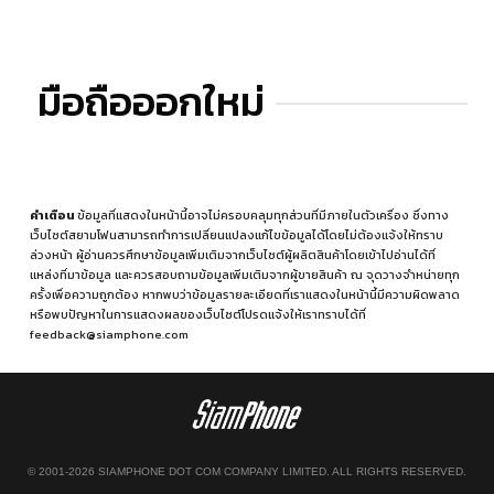
มือถือออกใหม่
คำเตือน
ข้อมูลที่แสดงในหน้านี้อาจไม่ครอบคลุมทุกส่วนที่มีภายในตัวเครื่อง ซึ่งทาง
เว็บไซต์สยามโฟนสามารถทำการเปลี่ยนแปลงแก้ไขข้อมูลได้โดยไม่ต้องแจ้งให้ทราบ
ล่วงหน้า ผู้อ่านควรศึกษาข้อมูลเพิ่มเติมจากเว็บไซต์ผู้ผลิตสินค้าโดยเข้าไปอ่านได้ที่
แหล่งที่มาข้อมูล
และควรสอบถามข้อมูลเพิ่มเติมจากผู้ขายสินค้า ณ จุดวางจำหน่ายทุก
ครั้งเพื่อความถูกต้อง หากพบว่าข้อมูลรายละเอียดที่เราแสดงในหน้านี้มีความผิดพลาด
หรือพบปัญหาในการแสดงผลของเว็บไซต์โปรดแจ้งให้เราทราบได้ที่
feedback@siamphone.com
© 2001-2026 SIAMPHONE DOT COM COMPANY LIMITED. ALL RIGHTS RESERVED.