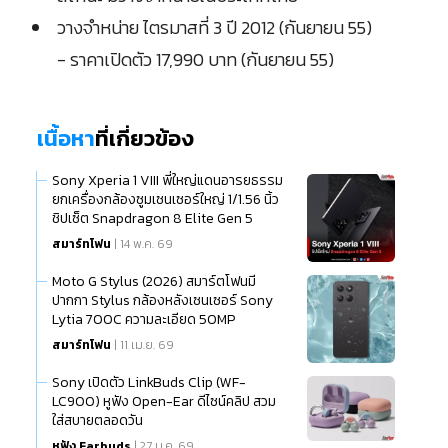
วางจำหน่าย ไตรมาสที่ 3 ปี 2012 (กันยายน 55)
- ราคาเปิดตัว 17,990 บาท (กันยายน 55)
เนื้อหา
ที่เกี่ยวข้อง
Sony Xperia 1 VIII พี่ใหญ่แดนอารยธรรม
ยกเครื่องกล้องซูมเซนเซอร์ใหญ่ 1/1.56 นิ้ว
ชิปเซ็ต Snapdragon 8 Elite Gen 5
สมาร์ทโฟน
| 14 พ.ค. 69
Moto G Stylus (2026) สมาร์ตโฟนมี
ปากกา Stylus กล้องหลังเซนเซอร์ Sony
Lytia 700C ความละเอียด 50MP
สมาร์ทโฟน
| 11 เม.ย. 69
Sony เปิดตัว LinkBuds Clip (WF-
LC900) หูฟัง Open-Ear ดีไซน์คลิป สวม
ใส่สบายตลอดวัน
หูฟัง Earbuds
| 27 ม.ค. 69