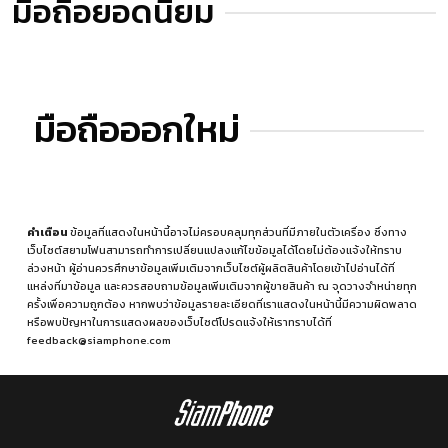
มือถือยอดนิยม
มือถือออกใหม่
คำเตือน
ข้อมูลที่แสดงในหน้านี้อาจไม่ครอบคลุมทุกส่วนที่มีภายในตัวเครื่อง ซึ่งทาง
เว็บไซต์สยามโฟนสามารถทำการเปลี่ยนแปลงแก้ไขข้อมูลได้โดยไม่ต้องแจ้งให้ทราบ
ล่วงหน้า ผู้อ่านควรศึกษาข้อมูลเพิ่มเติมจากเว็บไซต์ผู้ผลิตสินค้าโดยเข้าไปอ่านได้ที่
แหล่งที่มาข้อมูล
และควรสอบถามข้อมูลเพิ่มเติมจากผู้ขายสินค้า ณ จุดวางจำหน่ายทุก
ครั้งเพื่อความถูกต้อง หากพบว่าข้อมูลรายละเอียดที่เราแสดงในหน้านี้มีความผิดพลาด
หรือพบปัญหาในการแสดงผลของเว็บไซต์โปรดแจ้งให้เราทราบได้ที่
feedback@siamphone.com