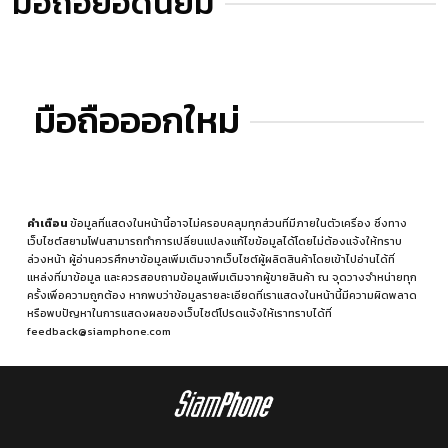
มือถือยอดนิยม
มือถือออกใหม่
คำเตือน
ข้อมูลที่แสดงในหน้านี้อาจไม่ครอบคลุมทุกส่วนที่มีภายในตัวเครื่อง ซึ่งทาง
เว็บไซต์สยามโฟนสามารถทำการเปลี่ยนแปลงแก้ไขข้อมูลได้โดยไม่ต้องแจ้งให้ทราบ
ล่วงหน้า ผู้อ่านควรศึกษาข้อมูลเพิ่มเติมจากเว็บไซต์ผู้ผลิตสินค้าโดยเข้าไปอ่านได้ที่
แหล่งที่มาข้อมูล
และควรสอบถามข้อมูลเพิ่มเติมจากผู้ขายสินค้า ณ จุดวางจำหน่ายทุก
ครั้งเพื่อความถูกต้อง หากพบว่าข้อมูลรายละเอียดที่เราแสดงในหน้านี้มีความผิดพลาด
หรือพบปัญหาในการแสดงผลของเว็บไซต์โปรดแจ้งให้เราทราบได้ที่
feedback@siamphone.com