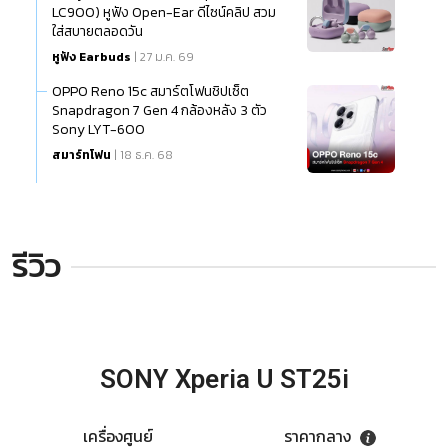
LC900) หูฟัง Open-Ear ดีไซน์คลิป สวม
ใส่สบายตลอดวัน
หูฟัง Earbuds
| 27 ม.ค. 69
OPPO Reno 15c สมาร์ตโฟนชิปเซ็ต
Snapdragon 7 Gen 4 กล้องหลัง 3 ตัว
Sony LYT-600
สมาร์ทโฟน
| 18 ธ.ค. 68
รีวิว
SONY Xperia U ST25i
เครื่องศูนย์
ราคากลาง