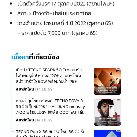
เปิดตัวครั้งแรก 17 ตุลาคม 2022 (สยามโฟนฯ)
สถานะ มีวางจำหน่ายในประเทศไทย
วางจำหน่าย ไตรมาสที่ 4 ปี 2022 (ตุลาคม 65)
- ราคาเปิดตัว 7,999 บาท (ตุลาคม 65)
เนื้อหา
ที่เกี่ยวข้อง
เปิดตัว TECNO SPARK 50 Pro สมาร์ต
โฟนพันธุ์อึด! หน้าจอ 120Hz แบตฯ ใหญ่
สะใจ ชาร์จไว 60W พร้อมกันน้ำ IP69
สมาร์ทโฟน
| 17 มิ.ย. 69
หล่อล้ำยุคไซเบอร์พังก์! TECNO POVA 8
5G จัดเต็มหน้าจอ 144Hz ชิปฯ Dimensity
7100 พร้อมแบตฯ ยักษ์ 8,000mAh เล่น
ยาวๆ ไม่ต้องง้อสายชาร์จ
สมาร์ทโฟน
| 14 มิ.ย. 69
TECNO Pop X 5G สมาร์ตโฟน 5G ตัวเริ่ม