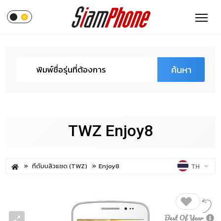
ค้นหา
TWZ Enjoy8
ทีดับบลิวแซด (TWZ)
Enjoy8
TH