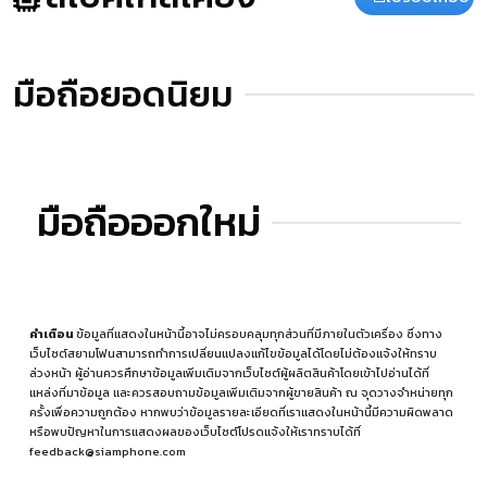
มือถือยอดนิยม
มือถือออกใหม่
คำเตือน
ข้อมูลที่แสดงในหน้านี้อาจไม่ครอบคลุมทุกส่วนที่มีภายในตัวเครื่อง ซึ่งทาง
เว็บไซต์สยามโฟนสามารถทำการเปลี่ยนแปลงแก้ไขข้อมูลได้โดยไม่ต้องแจ้งให้ทราบ
ล่วงหน้า ผู้อ่านควรศึกษาข้อมูลเพิ่มเติมจากเว็บไซต์ผู้ผลิตสินค้าโดยเข้าไปอ่านได้ที่
แหล่งที่มาข้อมูล
และควรสอบถามข้อมูลเพิ่มเติมจากผู้ขายสินค้า ณ จุดวางจำหน่ายทุก
ครั้งเพื่อความถูกต้อง หากพบว่าข้อมูลรายละเอียดที่เราแสดงในหน้านี้มีความผิดพลาด
หรือพบปัญหาในการแสดงผลของเว็บไซต์โปรดแจ้งให้เราทราบได้ที่
feedback@siamphone.com