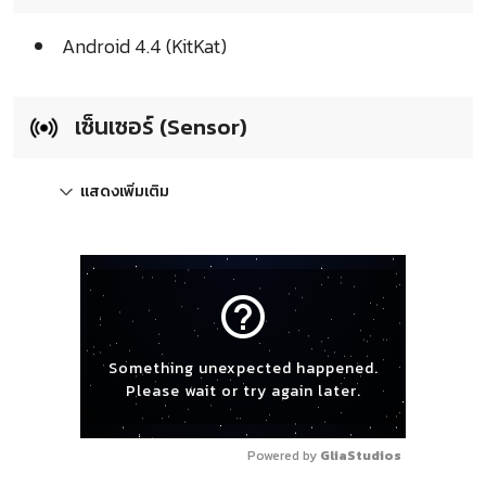
Android 4.4 (KitKat)
เซ็นเซอร์ (Sensor)
แสดงเพิ่มเติม
help_outline
Something unexpected happened.
Please wait or try again later.
Powered by 
GliaStudios