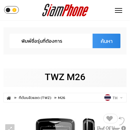
ค้นหา
TWZ M26
ทีดับบลิวแซด (TWZ)
M26
TH