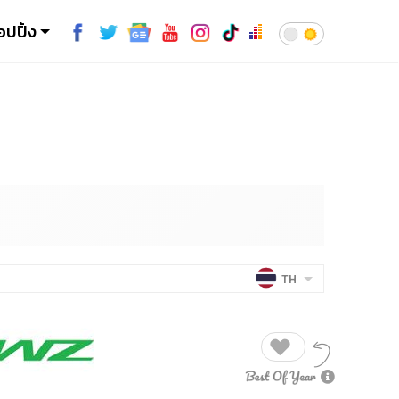
อปปิ้ง
TH