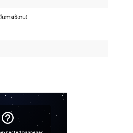
ั่นการใช้งาน)
help_outline
nexpected happened.