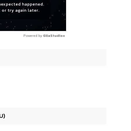
nexpected happened.
 or try again later.
Powered by 
GliaStudios
U)