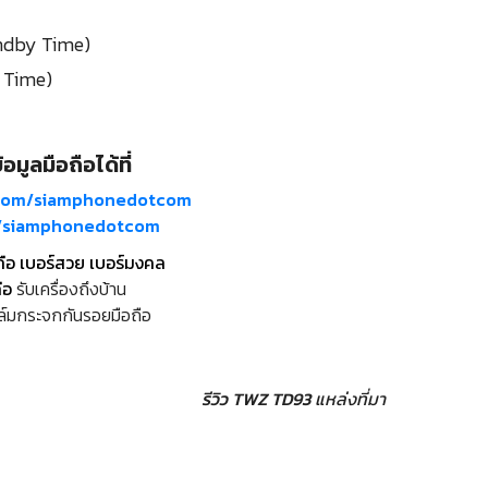
andby Time)
k Time)
อมูลมือถือได้ที่
com/siamphonedotcom
m/siamphonedotcom
ถือ เบอร์สวย เบอร์มงคล
ือ
รับเครื่องถึงบ้าน
ล์มกระจกกันรอยมือถือ
รีวิว TWZ TD93
แหล่งที่มา