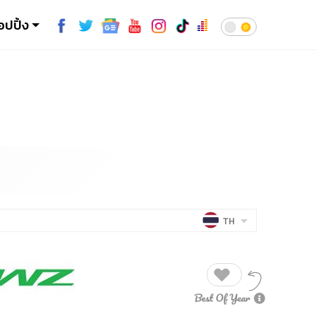
อปปิ้ง
TH