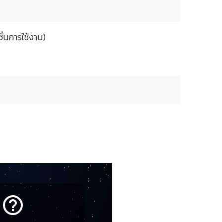
ั่นการใช้งาน)
help_outline