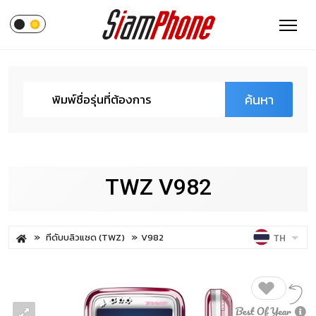
ค้นหา
TWZ V982
ทีดับบลิวแซด (TWZ)
V982
TH