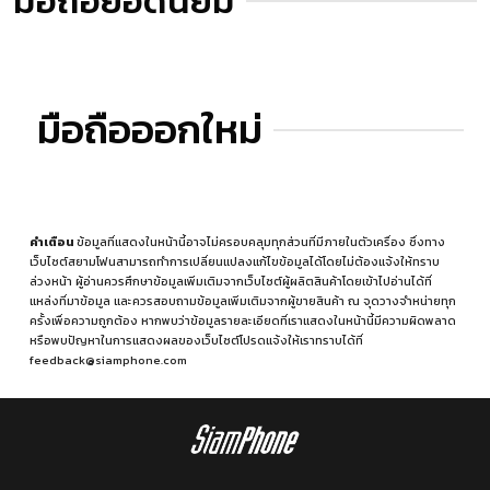
มือถือยอดนิยม
มือถือออกใหม่
คำเตือน
ข้อมูลที่แสดงในหน้านี้อาจไม่ครอบคลุมทุกส่วนที่มีภายในตัวเครื่อง ซึ่งทาง
เว็บไซต์สยามโฟนสามารถทำการเปลี่ยนแปลงแก้ไขข้อมูลได้โดยไม่ต้องแจ้งให้ทราบ
ล่วงหน้า ผู้อ่านควรศึกษาข้อมูลเพิ่มเติมจากเว็บไซต์ผู้ผลิตสินค้าโดยเข้าไปอ่านได้ที่
แหล่งที่มาข้อมูล
และควรสอบถามข้อมูลเพิ่มเติมจากผู้ขายสินค้า ณ จุดวางจำหน่ายทุก
ครั้งเพื่อความถูกต้อง หากพบว่าข้อมูลรายละเอียดที่เราแสดงในหน้านี้มีความผิดพลาด
หรือพบปัญหาในการแสดงผลของเว็บไซต์โปรดแจ้งให้เราทราบได้ที่
feedback@siamphone.com