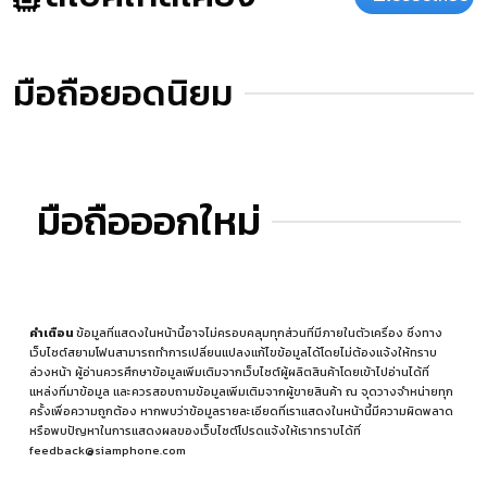
มือถือยอดนิยม
มือถือออกใหม่
คำเตือน
ข้อมูลที่แสดงในหน้านี้อาจไม่ครอบคลุมทุกส่วนที่มีภายในตัวเครื่อง ซึ่งทาง
เว็บไซต์สยามโฟนสามารถทำการเปลี่ยนแปลงแก้ไขข้อมูลได้โดยไม่ต้องแจ้งให้ทราบ
ล่วงหน้า ผู้อ่านควรศึกษาข้อมูลเพิ่มเติมจากเว็บไซต์ผู้ผลิตสินค้าโดยเข้าไปอ่านได้ที่
แหล่งที่มาข้อมูล
และควรสอบถามข้อมูลเพิ่มเติมจากผู้ขายสินค้า ณ จุดวางจำหน่ายทุก
ครั้งเพื่อความถูกต้อง หากพบว่าข้อมูลรายละเอียดที่เราแสดงในหน้านี้มีความผิดพลาด
หรือพบปัญหาในการแสดงผลของเว็บไซต์โปรดแจ้งให้เราทราบได้ที่
feedback@siamphone.com