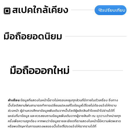
สเปคใกล้เคียง
เปรียบเทียบ
มือถือยอดนิยม
มือถือออกใหม่
คำเตือน
ข้อมูลที่แสดงในหน้านี้อาจไม่ครอบคลุมทุกส่วนที่มีภายในตัวเครื่อง ซึ่งทาง
เว็บไซต์สยามโฟนสามารถทำการเปลี่ยนแปลงแก้ไขข้อมูลได้โดยไม่ต้องแจ้งให้ทราบ
ล่วงหน้า ผู้อ่านควรศึกษาข้อมูลเพิ่มเติมจากเว็บไซต์ผู้ผลิตสินค้าโดยเข้าไปอ่านได้ที่
แหล่งที่มาข้อมูล
และควรสอบถามข้อมูลเพิ่มเติมจากผู้ขายสินค้า ณ จุดวางจำหน่ายทุก
ครั้งเพื่อความถูกต้อง หากพบว่าข้อมูลรายละเอียดที่เราแสดงในหน้านี้มีความผิดพลาด
หรือพบปัญหาในการแสดงผลของเว็บไซต์โปรดแจ้งให้เราทราบได้ที่