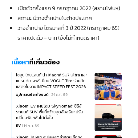
เปิดตัวครั้งแรก 9 กรกฏาคม 2022 (สยามโฟนฯ)
สถานะ มีวางจำหน่ายในต่างประเทศ
วางจำหน่าย ไตรมาสที่ 3 ปี 2022 (กรกฏาคม 65)
ราคาเปิดตัว - บาท (ยังไม่กำหนดราคา)
เนื้อหา
ที่เกี่ยวข้อง
ไซลุน ไทยแลนด์ นำ Xiaomi SU7 Ultra และ
แบรนด์ยางพรีเมี่ยม VOGUE Tire ร่วมจัด
แสดงในงาน IMPACT SPEED FEST 2026
อุปกรณ์ประดับยนต์
| 24 ก.ค. 69
Xiaomi EV เผยโฉม ‘SkyNomad’ ซีรีส์
รถยนต์ SUV พื้นที่กว้างสุดอัจฉริยะ ปรับ
เปลี่ยนฟังก์ชันได้ดั่งใจ
EV
| 14 ก.ค. 69
Xiaomi 18 Pro สเปคหลุดล่าสุดชูเรือธง