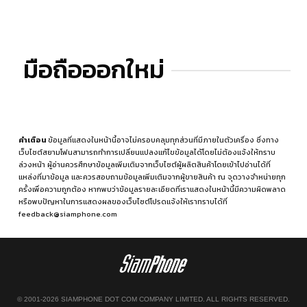
มือถือออกใหม่
คำเตือน
ข้อมูลที่แสดงในหน้านี้อาจไม่ครอบคลุมทุกส่วนที่มีภายในตัวเครื่อง ซึ่งทาง
เว็บไซต์สยามโฟนสามารถทำการเปลี่ยนแปลงแก้ไขข้อมูลได้โดยไม่ต้องแจ้งให้ทราบ
ล่วงหน้า ผู้อ่านควรศึกษาข้อมูลเพิ่มเติมจากเว็บไซต์ผู้ผลิตสินค้าโดยเข้าไปอ่านได้ที่
แหล่งที่มาข้อมูล
และควรสอบถามข้อมูลเพิ่มเติมจากผู้ขายสินค้า ณ จุดวางจำหน่ายทุก
ครั้งเพื่อความถูกต้อง หากพบว่าข้อมูลรายละเอียดที่เราแสดงในหน้านี้มีความผิดพลาด
หรือพบปัญหาในการแสดงผลของเว็บไซต์โปรดแจ้งให้เราทราบได้ที่
feedback@siamphone.com
© 2001-2026 SIAMPHONE DOT COM COMPANY LIMITED. ALL RIGHTS RESERVED.