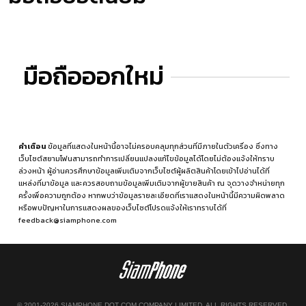
มือถือออกใหม่
คำเตือน
ข้อมูลที่แสดงในหน้านี้อาจไม่ครอบคลุมทุกส่วนที่มีภายในตัวเครื่อง ซึ่งทาง
เว็บไซต์สยามโฟนสามารถทำการเปลี่ยนแปลงแก้ไขข้อมูลได้โดยไม่ต้องแจ้งให้ทราบ
ล่วงหน้า ผู้อ่านควรศึกษาข้อมูลเพิ่มเติมจากเว็บไซต์ผู้ผลิตสินค้าโดยเข้าไปอ่านได้ที่
แหล่งที่มาข้อมูล
และควรสอบถามข้อมูลเพิ่มเติมจากผู้ขายสินค้า ณ จุดวางจำหน่ายทุก
ครั้งเพื่อความถูกต้อง หากพบว่าข้อมูลรายละเอียดที่เราแสดงในหน้านี้มีความผิดพลาด
หรือพบปัญหาในการแสดงผลของเว็บไซต์โปรดแจ้งให้เราทราบได้ที่
feedback@siamphone.com
© 2001-2026 SIAMPHONE DOT COM COMPANY LIMITED. ALL RIGHTS RESERVED.