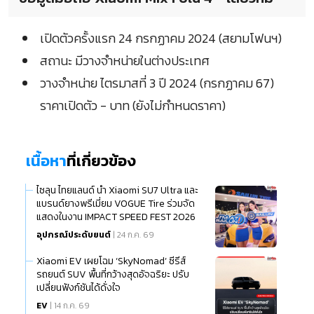
เปิดตัวครั้งแรก 24 กรกฏาคม 2024 (สยามโฟนฯ)
สถานะ มีวางจำหน่ายในต่างประเทศ
วางจำหน่าย ไตรมาสที่ 3 ปี 2024 (กรกฏาคม 67)
ราคาเปิดตัว - บาท (ยังไม่กำหนดราคา)
เนื้อหา
ที่เกี่ยวข้อง
ไซลุน ไทยแลนด์ นำ Xiaomi SU7 Ultra และ
แบรนด์ยางพรีเมี่ยม VOGUE Tire ร่วมจัด
แสดงในงาน IMPACT SPEED FEST 2026
อุปกรณ์ประดับยนต์
| 24 ก.ค. 69
Xiaomi EV เผยโฉม ‘SkyNomad’ ซีรีส์
รถยนต์ SUV พื้นที่กว้างสุดอัจฉริยะ ปรับ
เปลี่ยนฟังก์ชันได้ดั่งใจ
EV
| 14 ก.ค. 69