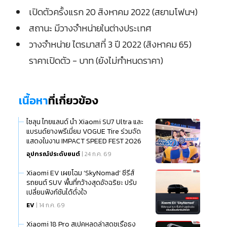
เปิดตัวครั้งแรก 20 สิงหาคม 2022 (สยามโฟนฯ)
สถานะ มีวางจำหน่ายในต่างประเทศ
วางจำหน่าย ไตรมาสที่ 3 ปี 2022 (สิงหาคม 65)
ราคาเปิดตัว - บาท (ยังไม่กำหนดราคา)
เนื้อหา
ที่เกี่ยวข้อง
ไซลุน ไทยแลนด์ นำ Xiaomi SU7 Ultra และ
แบรนด์ยางพรีเมี่ยม VOGUE Tire ร่วมจัด
แสดงในงาน IMPACT SPEED FEST 2026
อุปกรณ์ประดับยนต์
| 24 ก.ค. 69
Xiaomi EV เผยโฉม ‘SkyNomad’ ซีรีส์
รถยนต์ SUV พื้นที่กว้างสุดอัจฉริยะ ปรับ
เปลี่ยนฟังก์ชันได้ดั่งใจ
EV
| 14 ก.ค. 69
Xiaomi 18 Pro สเปคหลุดล่าสุดชูเรือธง