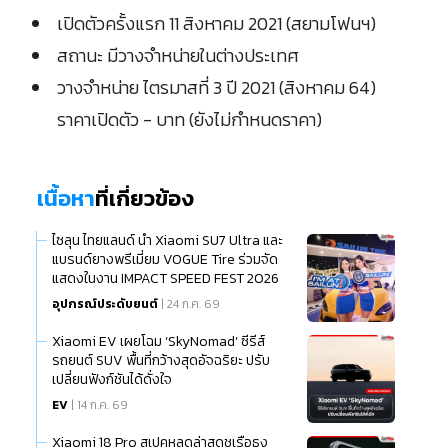
เปิดตัวครั้งแรก 11 สิงหาคม 2021 (สยามโฟนฯ)
สถานะ มีวางจำหน่ายในต่างประเทศ
วางจำหน่าย ไตรมาสที่ 3 ปี 2021 (สิงหาคม 64)
ราคาเปิดตัว - บาท (ยังไม่กำหนดราคา)
เนื้อหา
ที่เกี่ยวข้อง
ไซลุน ไทยแลนด์ นำ Xiaomi SU7 Ultra และ
แบรนด์ยางพรีเมี่ยม VOGUE Tire ร่วมจัด
แสดงในงาน IMPACT SPEED FEST 2026
อุปกรณ์ประดับยนต์
| 24 ก.ค. 69
Xiaomi EV เผยโฉม ‘SkyNomad’ ซีรีส์
รถยนต์ SUV พื้นที่กว้างสุดอัจฉริยะ ปรับ
เปลี่ยนฟังก์ชันได้ดั่งใจ
EV
| 14 ก.ค. 69
Xiaomi 18 Pro สเปคหลุดล่าสุดชูเรือธง