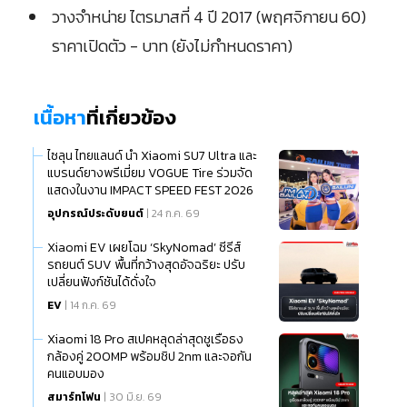
วางจำหน่าย ไตรมาสที่ 4 ปี 2017 (พฤศจิกายน 60)
ราคาเปิดตัว - บาท (ยังไม่กำหนดราคา)
เนื้อหา
ที่เกี่ยวข้อง
ไซลุน ไทยแลนด์ นำ Xiaomi SU7 Ultra และ
แบรนด์ยางพรีเมี่ยม VOGUE Tire ร่วมจัด
แสดงในงาน IMPACT SPEED FEST 2026
อุปกรณ์ประดับยนต์
| 24 ก.ค. 69
Xiaomi EV เผยโฉม ‘SkyNomad’ ซีรีส์
รถยนต์ SUV พื้นที่กว้างสุดอัจฉริยะ ปรับ
เปลี่ยนฟังก์ชันได้ดั่งใจ
EV
| 14 ก.ค. 69
Xiaomi 18 Pro สเปคหลุดล่าสุดชูเรือธง
กล้องคู่ 200MP พร้อมชิป 2nm และจอกัน
คนแอบมอง
สมาร์ทโฟน
| 30 มิ.ย. 69