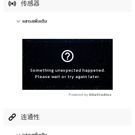
传感器
แสดงเพิ่มเติม
help_outline
Something unexpected happened.
Please wait or try again later.
Powered by 
GliaStudios
连通性
แสดงเพิ่มเติม