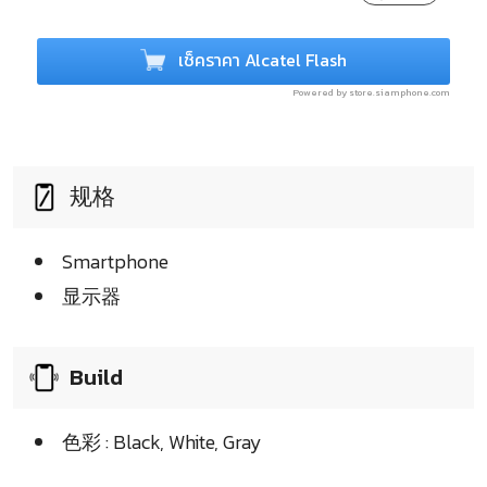
เช็คราคา Alcatel Flash
Powered by store.siamphone.com
规格
Smartphone
显示器
Build
色彩 : Black, White, Gray