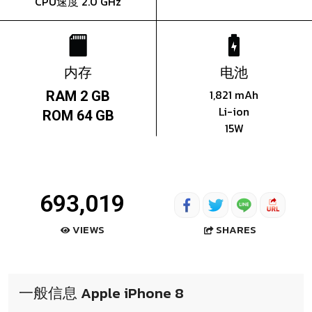
CPU速度 2.0 GHz
内存
电池
1,821 mAh
RAM 2 GB
Li-ion
ROM 64 GB
15W
693,019
SHARES
VIEWS
一般信息 Apple iPhone 8