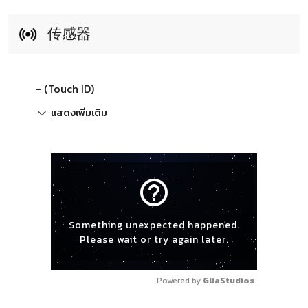
传感器
- (Touch ID)
แสดงเพิ่มเติม
help_outline
Something unexpected happened.
Please wait or try again later.
Powered by 
GliaStudios