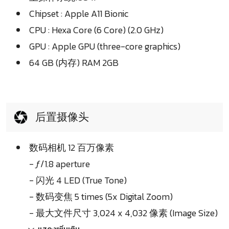
Chipset : Apple A11 Bionic
CPU : Hexa Core (6 Core) (2.0 GHz)
GPU : Apple GPU (three-core graphics)
64 GB (内存) RAM 2GB
后置摄像头
数码相机 12 百万像素
- ƒ/1.8 aperture
- 闪光 4 LED (True Tone)
- 数码变焦 5 times (5x Digital Zoom)
- 最大文件尺寸 3,024 x 4,032 像素 (Image Size)