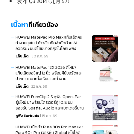
发布 Q3 2014 (九月 57)
เนื้อหา
ที่เกี่ยวข้อง
HUAWEI MatePad Pro Max แท็บเล็ตคน
ทำงานยุคใหม่ ก้าวข้ามขีดจำกัดด้วย AI
อัจฉริยะ บนดีไซน์บางที่สุดในโลกเพียง
แท็บเล็ต
| 30 ก.ค. 69
HUAWEI MatePad 12X 2026 ดีไหม?
แท็บเล็ตจอใหญ่ 12 นิ้ว พร้อมคีย์บอร์ดและ
ปากกา เหมาะทั้งเรียนและทำงาน
แท็บเล็ต
| 22 ก.ค. 69
HUAWEI FreeClip 2 S หูฟัง Open-Ear
รุ่นใหม่ มาพร้อมไดรเวอร์คู่ 10.8 มม.
รองรับ Spatial Audio และแบตเตอรี่นาน
สูงสุด 38 ชั่วโมง
หูฟัง Earbuds
| 15 ก.ค. 69
HUAWEI เปิดตัว Pura 90s Pro Max และ
Pura 90s Pro เวอร์ชัน Global ชูไฮไลต์