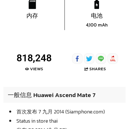
内存
电池
4,100 mAh
818,248
SHARES
VIEWS
一般信息 Huawei Ascend Mate 7
首次发布 7 九月 2014 (Siamphone.com)
Status in store thai