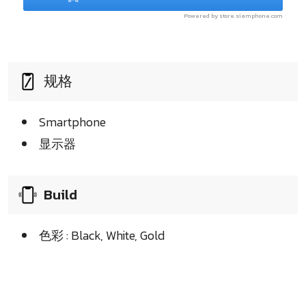
Powered by store.siamphone.com
规格
Smartphone
显示器
Build
色彩 : Black, White, Gold