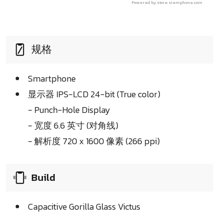
Powered by store.siamphone.com
规格
Smartphone
显示器 IPS-LCD 24-bit (True color)
- Punch-Hole Display
- 宽度 6.6 英寸 (对角线)
- 解析度 720 x 1600 像素 (266 ppi)
Build
Capacitive Gorilla Glass Victus