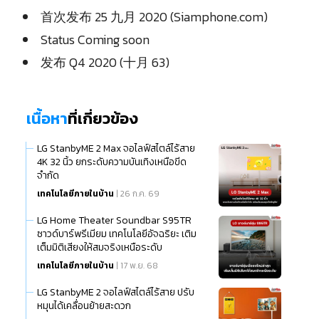
首次发布 25 九月 2020 (Siamphone.com)
Status Coming soon
发布 Q4 2020 (十月 63)
เนื้อหา
ที่เกี่ยวข้อง
LG StanbyME 2 Max จอไลฟ์สไตล์ไร้สาย
4K 32 นิ้ว ยกระดับความบันเทิงเหนือขีด
จำกัด
เทคโนโลยีภายในบ้าน
| 26 ก.ค. 69
LG Home Theater Soundbar S95TR
ซาวด์บาร์พรีเมียม เทคโนโลยีอัจฉริยะ เติม
เต็มมิติเสียงให้สมจริงเหนือระดับ
เทคโนโลยีภายในบ้าน
| 17 พ.ย. 68
LG StanbyME 2 จอไลฟ์สไตล์ไร้สาย ปรับ
หมุนได้เคลื่อนย้ายสะดวก