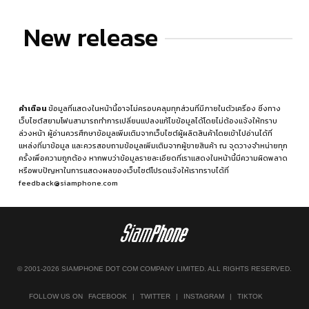
New release
คำเตือน
ข้อมูลที่แสดงในหน้านี้อาจไม่ครอบคลุมทุกส่วนที่มีภายในตัวเครื่อง ซึ่งทาง
เว็บไซต์สยามโฟนสามารถทำการเปลี่ยนแปลงแก้ไขข้อมูลได้โดยไม่ต้องแจ้งให้ทราบ
ล่วงหน้า ผู้อ่านควรศึกษาข้อมูลเพิ่มเติมจากเว็บไซต์ผู้ผลิตสินค้าโดยเข้าไปอ่านได้ที่
แหล่งที่มาข้อมูล
และควรสอบถามข้อมูลเพิ่มเติมจากผู้ขายสินค้า ณ จุดวางจำหน่ายทุก
ครั้งเพื่อความถูกต้อง หากพบว่าข้อมูลรายละเอียดที่เราแสดงในหน้านี้มีความผิดพลาด
หรือพบปัญหาในการแสดงผลของเว็บไซต์โปรดแจ้งให้เราทราบได้ที่
feedback@siamphone.com
© 2001-2026 SIAMPHONE DOT COM COMPANY LIMITED. ALL RIGHTS RESERVED.
FOLLOW US ON
FACEBOOK
|
TWITTER
|
INSTAGRAM
|
TIKTOK