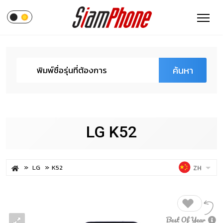
ค้นหา
LG K52
LG
K52
ZH