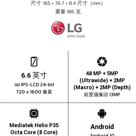
尺寸: 165 × 76.7 × 8.4 尺寸（mm）
重量 186 克
英寸
48 MP + 5MP
6.6
(Ultrawide) + 2MP
จอ IPS-LCD 24-bit
(Macro) + 2MP (Depth)
720 x 1600 像素
前置攝像頭 13MP
Mediatek Helio P35
Android
Octa Core (8 Core)
Android 10