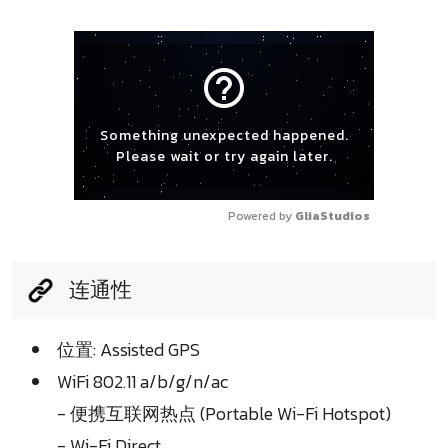
help_outline
Something unexpected happened.
Please wait or try again later.
Powered by 
GliaStudios
连通性
位置: Assisted GPS
WiFi 802.11 a/b/g/n/ac
- 便携互联网热点 (Portable Wi-Fi Hotspot)
- Wi-Fi Direct