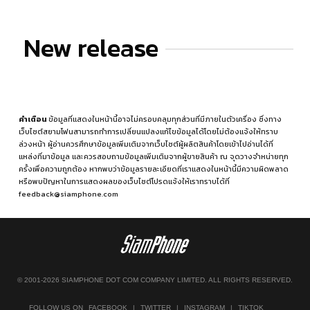
New release
คำเตือน
ข้อมูลที่แสดงในหน้านี้อาจไม่ครอบคลุมทุกส่วนที่มีภายในตัวเครื่อง ซึ่งทาง
เว็บไซต์สยามโฟนสามารถทำการเปลี่ยนแปลงแก้ไขข้อมูลได้โดยไม่ต้องแจ้งให้ทราบ
ล่วงหน้า ผู้อ่านควรศึกษาข้อมูลเพิ่มเติมจากเว็บไซต์ผู้ผลิตสินค้าโดยเข้าไปอ่านได้ที่
แหล่งที่มาข้อมูล
และควรสอบถามข้อมูลเพิ่มเติมจากผู้ขายสินค้า ณ จุดวางจำหน่ายทุก
ครั้งเพื่อความถูกต้อง หากพบว่าข้อมูลรายละเอียดที่เราแสดงในหน้านี้มีความผิดพลาด
หรือพบปัญหาในการแสดงผลของเว็บไซต์โปรดแจ้งให้เราทราบได้ที่
feedback@siamphone.com
© 2001-2026 SIAMPHONE DOT COM COMPANY LIMITED. ALL RIGHTS RESERVED.
FOLLOW US ON
FACEBOOK
|
TWITTER
|
INSTAGRAM
|
TIKTOK