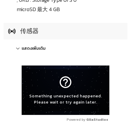
microSD 最大 4 GB
传感器
แสดงเพิ่มเติม
help_outline
Something unexpected happened.
Please wait or try again later.
Powered by 
GliaStudios