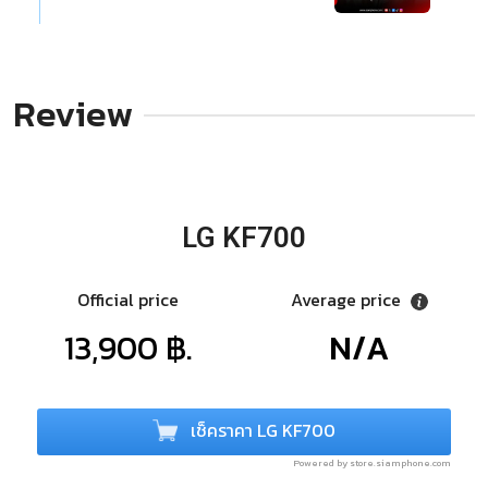
Review
LG KF700
Official price
Average price
13,900 ฿.
N/A
เช็คราคา LG KF700
Powered by store.siamphone.com