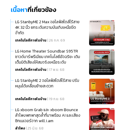
เนื้อหา
ที่เกี่ยวข้อง
LG StanbyME 2 Max จอไลฟ์สไตล์ไร้สาย
4K 32 นิ้ว ยกระดับความบันเทิงเหนือขีด
จำกัด
เทคโนโลยีภายในบ้าน
| 26 ก.ค. 69
LG Home Theater Soundbar S95TR
ซาวด์บาร์พรีเมียม เทคโนโลยีอัจฉริยะ เติม
เต็มมิติเสียงให้สมจริงเหนือระดับ
เทคโนโลยีภายในบ้าน
| 17 พ.ย. 68
LG StanbyME 2 จอไลฟ์สไตล์ไร้สาย ปรับ
หมุนได้เคลื่อนย้ายสะดวก
เทคโนโลยีภายในบ้าน
| 19 ก.ย. 68
LG xboom Grab และ xboom Bounce
ลำโพงพกพาสุดล้ำที่มาพร้อม AI และเสียง
ซิกเนเจอร์จาก will.i.am
ลำโพง
| 25 มิ.ย. 68