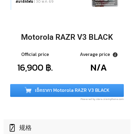
สมาร์ทโฟน
| 30 พ.ค. 69
Motorola RAZR V3 BLACK
Official price
Average price
16,900 ฿.
N/A
เช็คราคา Motorola RAZR V3 BLACK
Powered by store.siamphone.com
规格