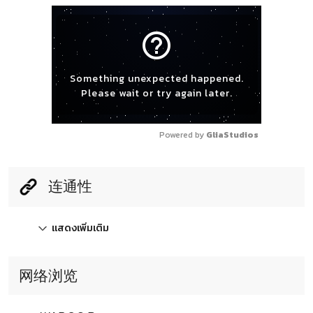
help_outline
Something unexpected happened.
Please wait or try again later.
Powered by 
GliaStudios
连通性
แสดงเพิ่มเติม
网络浏览