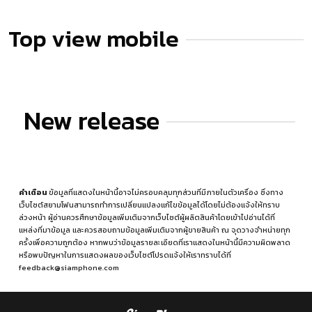
Top view mobile
New release
คำเตือน
ข้อมูลที่แสดงในหน้านี้อาจไม่ครอบคลุมทุกส่วนที่มีภายในตัวเครื่อง ซึ่งทาง
เว็บไซต์สยามโฟนสามารถทำการเปลี่ยนแปลงแก้ไขข้อมูลได้โดยไม่ต้องแจ้งให้ทราบ
ล่วงหน้า ผู้อ่านควรศึกษาข้อมูลเพิ่มเติมจากเว็บไซต์ผู้ผลิตสินค้าโดยเข้าไปอ่านได้ที่
แหล่งที่มาข้อมูล
และควรสอบถามข้อมูลเพิ่มเติมจากผู้ขายสินค้า ณ จุดวางจำหน่ายทุก
ครั้งเพื่อความถูกต้อง หากพบว่าข้อมูลรายละเอียดที่เราแสดงในหน้านี้มีความผิดพลาด
หรือพบปัญหาในการแสดงผลของเว็บไซต์โปรดแจ้งให้เราทราบได้ที่
feedback@siamphone.com