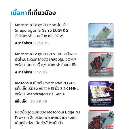
เนื้อหา
ที่เกี่ยวข้อง
Motorola Edge 70 Max จัดเต็ม
Snapdragon 8 Gen 5 แบตฯ อึด
7,100mAh รองรับชาร์จ 90W
สมาร์ทโฟน
| 15 ก.ค. 69
Motorola Edge 70 Pro+ ยกระดับสมา
ร์ตโฟนระดับกลางด้วยกล้องซูม 50MP
พร้อมแบตเตอรี่ 6,500mAh ในงบไม่ถึง
20,000 บาท
สมาร์ทโฟน
| 1 ก.ค. 69
motorola เปิดตัว moto Pad 70 PRO
แท็บเล็ตเรือธง หน้าจอ 13 นิ้ว 3.5K 144Hz
พร้อม Snapdragon 8s Gen 4
แท็บเล็ต
| 30 มิ.ย. 69
หลุดข้อมูลสเปคของ Motorola Edge 70
Pro+ บน Geekbench เผยความแรงชิป
เซ็ตคู่ใจ ก่อนเปิดตัวสัปดาห์หน้า