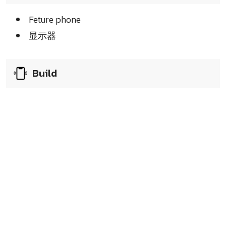
Feture phone
显示器
Build