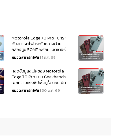
Motorola Edge 70 Pro+ ยกระ
ดับสมาร์ตโฟนระดับกลางด้วย
กล้องซูม 50MP พร้อมแบตเตอรี่
6,500mAh ในงบไม่ถึง 20,000
หมวดสมาร์ทโฟน
| 1 ก.ค. 69
บาท
หลุดข้อมูลสเปคของ Motorola
Edge 70 Pro+ บน Geekbench
เผยความแรงชิปเซ็ตคู่ใจ ก่อนเปิด
ตัวสัปดาห์หน้า
หมวดสมาร์ทโฟน
| 30 พ.ค. 69