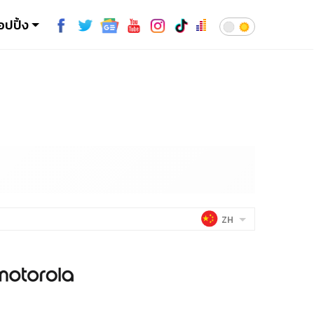
อปปิ้ง
ZH