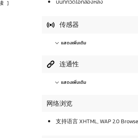
บันทึกวิดีโอกล้องหลัง
读
]
传感器
แสดงเพิ่มเติม
连通性
แสดงเพิ่มเติม
网络浏览
支持语言 XHTML, WAP 2.0 Browse