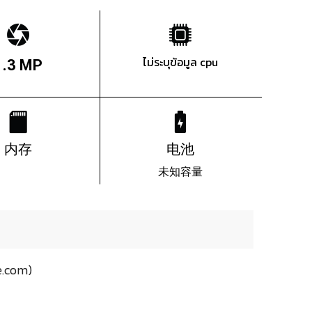
ไม่ระบุข้อมูล cpu
1.3 MP
内存
电池
未知容量
.com)