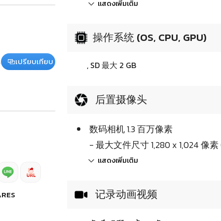
แสดงเพิ่มเติม
操作系统 (OS, CPU, GPU)
เปรียบเทียบ
, SD 最大 2 GB
后置摄像头
数码相机 1.3 百万像素
- 最大文件尺寸 1,280 x 1,024 像素 (I
แสดงเพิ่มเติม
记录动画视频
ARES