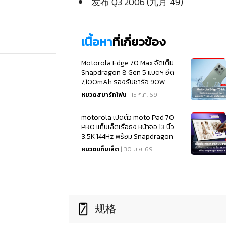
发布 Q3 2006 (九月 49)
เนื้อหา
ที่เกี่ยวข้อง
Motorola Edge 70 Max จัดเต็ม
Snapdragon 8 Gen 5 แบตฯ อึด
7,100mAh รองรับชาร์จ 90W
หมวดสมาร์ทโฟน
| 15 ก.ค. 69
motorola เปิดตัว moto Pad 70
PRO แท็บเล็ตเรือธง หน้าจอ 13 นิ้ว
3.5K 144Hz พร้อม Snapdragon
8s Gen 4
หมวดแท็บเล็ต
| 30 มิ.ย. 69
规格