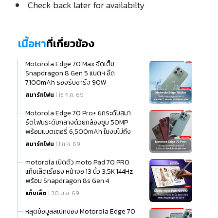
Check back later for availabilty
เนื้อหา
ที่เกี่ยวข้อง
Motorola Edge 70 Max จัดเต็ม
Snapdragon 8 Gen 5 แบตฯ อึด
7,100mAh รองรับชาร์จ 90W
สมาร์ทโฟน
| 15 ก.ค. 69
Motorola Edge 70 Pro+ ยกระดับสมา
ร์ตโฟนระดับกลางด้วยกล้องซูม 50MP
พร้อมแบตเตอรี่ 6,500mAh ในงบไม่ถึง
20,000 บาท
สมาร์ทโฟน
| 1 ก.ค. 69
motorola เปิดตัว moto Pad 70 PRO
แท็บเล็ตเรือธง หน้าจอ 13 นิ้ว 3.5K 144Hz
พร้อม Snapdragon 8s Gen 4
แท็บเล็ต
| 30 มิ.ย. 69
หลุดข้อมูลสเปคของ Motorola Edge 70