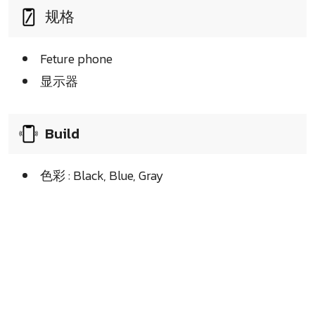
规格
Feture phone
显示器
Build
色彩 : Black, Blue, Gray