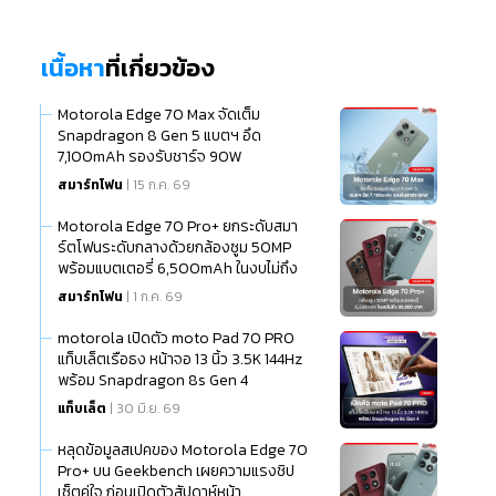
เนื้อหา
ที่เกี่ยวข้อง
Motorola Edge 70 Max จัดเต็ม
Snapdragon 8 Gen 5 แบตฯ อึด
7,100mAh รองรับชาร์จ 90W
สมาร์ทโฟน
| 15 ก.ค. 69
Motorola Edge 70 Pro+ ยกระดับสมา
ร์ตโฟนระดับกลางด้วยกล้องซูม 50MP
พร้อมแบตเตอรี่ 6,500mAh ในงบไม่ถึง
20,000 บาท
สมาร์ทโฟน
| 1 ก.ค. 69
motorola เปิดตัว moto Pad 70 PRO
แท็บเล็ตเรือธง หน้าจอ 13 นิ้ว 3.5K 144Hz
พร้อม Snapdragon 8s Gen 4
แท็บเล็ต
| 30 มิ.ย. 69
หลุดข้อมูลสเปคของ Motorola Edge 70
Pro+ บน Geekbench เผยความแรงชิป
เซ็ตคู่ใจ ก่อนเปิดตัวสัปดาห์หน้า