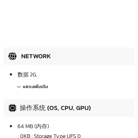
NETWORK
数据 2G,
แสดงเพิ่มเติม
操作系统 (OS, CPU, GPU)
64 MB (内存)
, 0KB : Storage Type UFS 0