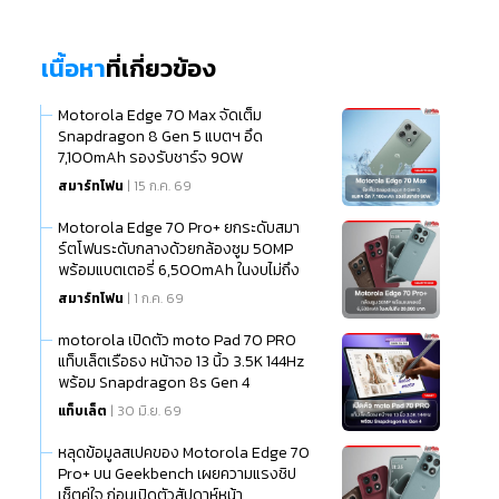
เนื้อหา
ที่เกี่ยวข้อง
Motorola Edge 70 Max จัดเต็ม
Snapdragon 8 Gen 5 แบตฯ อึด
7,100mAh รองรับชาร์จ 90W
สมาร์ทโฟน
| 15 ก.ค. 69
Motorola Edge 70 Pro+ ยกระดับสมา
ร์ตโฟนระดับกลางด้วยกล้องซูม 50MP
พร้อมแบตเตอรี่ 6,500mAh ในงบไม่ถึง
20,000 บาท
สมาร์ทโฟน
| 1 ก.ค. 69
motorola เปิดตัว moto Pad 70 PRO
แท็บเล็ตเรือธง หน้าจอ 13 นิ้ว 3.5K 144Hz
พร้อม Snapdragon 8s Gen 4
แท็บเล็ต
| 30 มิ.ย. 69
หลุดข้อมูลสเปคของ Motorola Edge 70
Pro+ บน Geekbench เผยความแรงชิป
เซ็ตคู่ใจ ก่อนเปิดตัวสัปดาห์หน้า