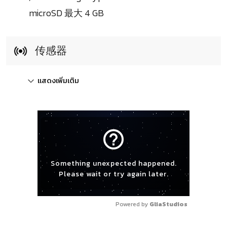
microSD 最大 4 GB
传感器
แสดงเพิ่มเติม
help_outline
Something unexpected happened.
Please wait or try again later.
Powered by 
GliaStudios