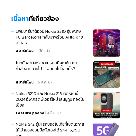
เนื้อหา
ที่เกี่ยวข้อง
แฟนบาร์ซ่าต้องมี Nokia 3210 รุ่นพิเศษ
FC Barcelona กลับมาพร้อม AI และลาย
สโมสร
สมาร์ทโฟน
| 1 ปีที่แล้ว
โบกมือลา! Nokia แบรนด์ที่คุณคุ้นเคย
กำลังจางหายไป...แผนต่อไปคืออะไร?
สมาร์ทโฟน
| 16 ส.ค. 67
Nokia 3210 และ Nokia 215 เวอร์ชั่นปี
2024 อัพเกรดฟีเจอร์ใหม่ เล่นยูทูป ท่องโซ
เชียล
Feature phone
| 4 มิ.ย. 67
Nokia G42 รุ่นแรกของโนเกียที่เปิดโอกาส
ให้เจ้าของซ่อมมือถือเองได้ ราคา 6,790
บาท