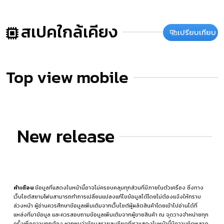
สเปคใกล้เคียง
เปรียบเทียบ
Top view mobile
New release
คำเตือน
ข้อมูลที่แสดงในหน้านี้อาจไม่ครอบคลุมทุกส่วนที่มีภายในตัวเครื่อง ซึ่งทาง
เว็บไซต์สยามโฟนสามารถทำการเปลี่ยนแปลงแก้ไขข้อมูลได้โดยไม่ต้องแจ้งให้ทราบ
ล่วงหน้า ผู้อ่านควรศึกษาข้อมูลเพิ่มเติมจากเว็บไซต์ผู้ผลิตสินค้าโดยเข้าไปอ่านได้ที่
แหล่งที่มาข้อมูล
และควรสอบถามข้อมูลเพิ่มเติมจากผู้ขายสินค้า ณ จุดวางจำหน่ายทุก
ครั้งเพื่อความถูกต้อง หากพบว่าข้อมูลรายละเอียดที่เราแสดงในหน้านี้มีความผิดพลาด