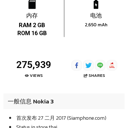
内存
电池
2,650 mAh
RAM 2 GB
ROM 16 GB
275,939
SHARES
VIEWS
一般信息 Nokia 3
首次发布 27 二月 2017 (Siamphone.com)
Status in store thai