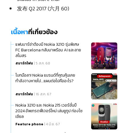
发布 Q2 2017 (六月 60)
เนื้อหา
ที่เกี่ยวข้อง
แฟนบาร์ซ่าต้องมี Nokia 3210 รุ่นพิเศษ
FC Barcelona กลับมาพร้อม AI และลาย
สโมสร
สมาร์ทโฟน
| 5 ส.ค. 68
โบกมือลา! Nokia แบรนด์ที่คุณคุ้นเคย
กำลังจางหายไป...แผนต่อไปคืออะไร?
สมาร์ทโฟน
| 16 ส.ค. 67
Nokia 3210 และ Nokia 215 เวอร์ชั่นปี
2024 อัพเกรดฟีเจอร์ใหม่ เล่นยูทูป ท่องโซ
เชียล
Feature phone
| 4 มิ.ย. 67