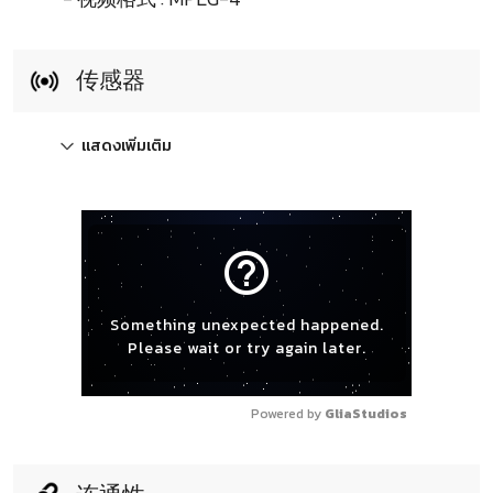
传感器
แสดงเพิ่มเติม
help_outline
Something unexpected happened.
Please wait or try again later.
Powered by 
GliaStudios