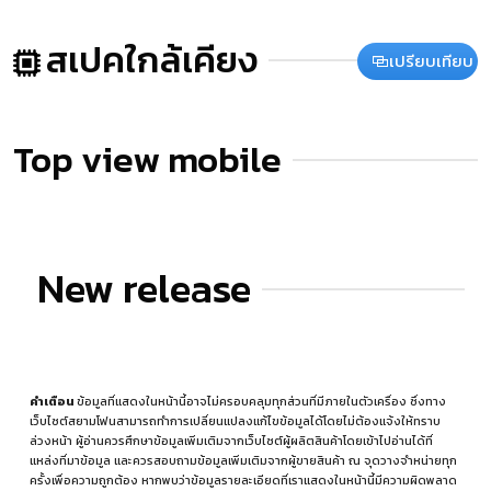
สเปคใกล้เคียง
เปรียบเทียบ
Top view mobile
New release
คำเตือน
ข้อมูลที่แสดงในหน้านี้อาจไม่ครอบคลุมทุกส่วนที่มีภายในตัวเครื่อง ซึ่งทาง
เว็บไซต์สยามโฟนสามารถทำการเปลี่ยนแปลงแก้ไขข้อมูลได้โดยไม่ต้องแจ้งให้ทราบ
ล่วงหน้า ผู้อ่านควรศึกษาข้อมูลเพิ่มเติมจากเว็บไซต์ผู้ผลิตสินค้าโดยเข้าไปอ่านได้ที่
แหล่งที่มาข้อมูล
และควรสอบถามข้อมูลเพิ่มเติมจากผู้ขายสินค้า ณ จุดวางจำหน่ายทุก
ครั้งเพื่อความถูกต้อง หากพบว่าข้อมูลรายละเอียดที่เราแสดงในหน้านี้มีความผิดพลาด