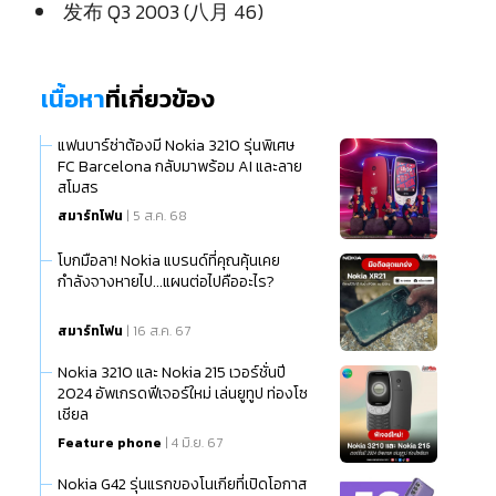
发布 Q3 2003 (八月 46)
เนื้อหา
ที่เกี่ยวข้อง
แฟนบาร์ซ่าต้องมี Nokia 3210 รุ่นพิเศษ
FC Barcelona กลับมาพร้อม AI และลาย
สโมสร
สมาร์ทโฟน
| 5 ส.ค. 68
โบกมือลา! Nokia แบรนด์ที่คุณคุ้นเคย
กำลังจางหายไป...แผนต่อไปคืออะไร?
สมาร์ทโฟน
| 16 ส.ค. 67
Nokia 3210 และ Nokia 215 เวอร์ชั่นปี
2024 อัพเกรดฟีเจอร์ใหม่ เล่นยูทูป ท่องโซ
เชียล
Feature phone
| 4 มิ.ย. 67
Nokia G42 รุ่นแรกของโนเกียที่เปิดโอกาส