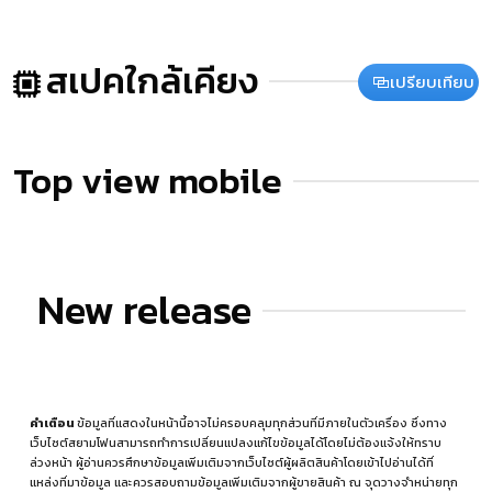
สเปคใกล้เคียง
เปรียบเทียบ
Top view mobile
New release
คำเตือน
ข้อมูลที่แสดงในหน้านี้อาจไม่ครอบคลุมทุกส่วนที่มีภายในตัวเครื่อง ซึ่งทาง
เว็บไซต์สยามโฟนสามารถทำการเปลี่ยนแปลงแก้ไขข้อมูลได้โดยไม่ต้องแจ้งให้ทราบ
ล่วงหน้า ผู้อ่านควรศึกษาข้อมูลเพิ่มเติมจากเว็บไซต์ผู้ผลิตสินค้าโดยเข้าไปอ่านได้ที่
แหล่งที่มาข้อมูล
และควรสอบถามข้อมูลเพิ่มเติมจากผู้ขายสินค้า ณ จุดวางจำหน่ายทุก