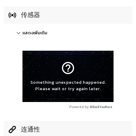
传感器
แสดงเพิ่มเติม
help_outline
Something unexpected happened.
Please wait or try again later.
Powered by 
GliaStudios
连通性