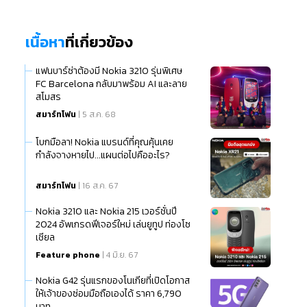
เนื้อหา
ที่เกี่ยวข้อง
แฟนบาร์ซ่าต้องมี Nokia 3210 รุ่นพิเศษ
FC Barcelona กลับมาพร้อม AI และลาย
สโมสร
สมาร์ทโฟน
| 5 ส.ค. 68
โบกมือลา! Nokia แบรนด์ที่คุณคุ้นเคย
กำลังจางหายไป...แผนต่อไปคืออะไร?
สมาร์ทโฟน
| 16 ส.ค. 67
Nokia 3210 และ Nokia 215 เวอร์ชั่นปี
2024 อัพเกรดฟีเจอร์ใหม่ เล่นยูทูป ท่องโซ
เชียล
Feature phone
| 4 มิ.ย. 67
Nokia G42 รุ่นแรกของโนเกียที่เปิดโอกาส
ให้เจ้าของซ่อมมือถือเองได้ ราคา 6,790
บาท