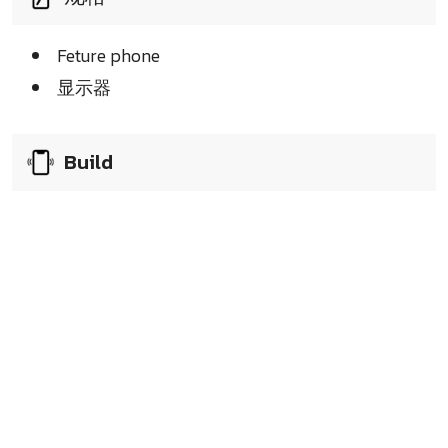
Feture phone
显示器
Build