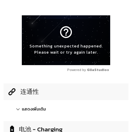
help_outline
Something unexpected happened.
Please wait or try again later.
Powered by 
GliaStudios
连通性
แสดงเพิ่มเติม
电池 - Charging