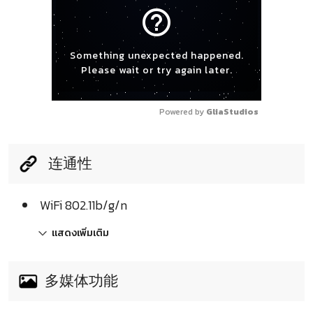
help_outline
Something unexpected happened.
Please wait or try again later.
Powered by 
GliaStudios
连通性
WiFi 802.11b/g/n
แสดงเพิ่มเติม
多媒体功能