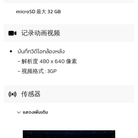
microSD 最大 32 GB
记录动画视频
บันทึกวิดีโอกล้องหลัง
- 解析度 480 x 640 像素
- 视频格式 : 3GP
传感器
แสดงเพิ่มเติม