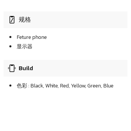
规格
Feture phone
显示器
Build
色彩 : Black, White, Red, Yellow, Green, Blue