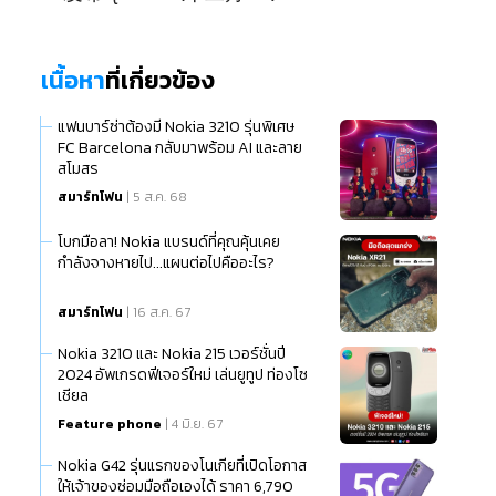
เนื้อหา
ที่เกี่ยวข้อง
แฟนบาร์ซ่าต้องมี Nokia 3210 รุ่นพิเศษ
FC Barcelona กลับมาพร้อม AI และลาย
สโมสร
สมาร์ทโฟน
| 5 ส.ค. 68
โบกมือลา! Nokia แบรนด์ที่คุณคุ้นเคย
กำลังจางหายไป...แผนต่อไปคืออะไร?
สมาร์ทโฟน
| 16 ส.ค. 67
Nokia 3210 และ Nokia 215 เวอร์ชั่นปี
2024 อัพเกรดฟีเจอร์ใหม่ เล่นยูทูป ท่องโซ
เชียล
Feature phone
| 4 มิ.ย. 67
Nokia G42 รุ่นแรกของโนเกียที่เปิดโอกาส
ให้เจ้าของซ่อมมือถือเองได้ ราคา 6,790