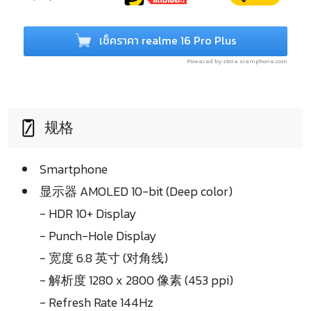
เช็คราคา realme 16 Pro Plus
Powered by store.siamphone.com
规格
Smartphone
显示器 AMOLED 10-bit (Deep color)
- HDR 10+ Display
- Punch-Hole Display
- 宽度 6.8 英寸 (对角线)
- 解析度 1280 x 2800 像素 (453 ppi)
- Refresh Rate 144Hz