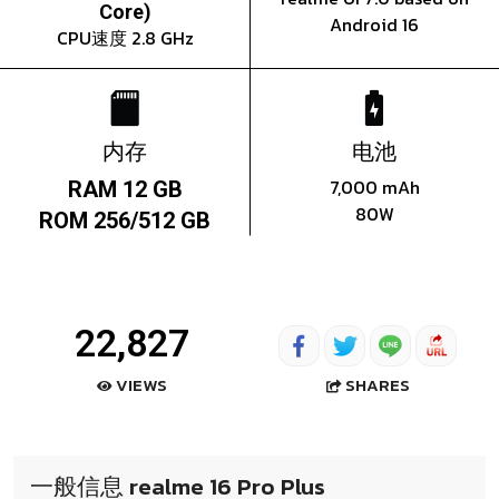
Core)
Android 16
CPU速度 2.8 GHz
内存
电池
7,000 mAh
RAM 12 GB
80W
ROM 256/512 GB
22,827
SHARES
VIEWS
一般信息 realme 16 Pro Plus