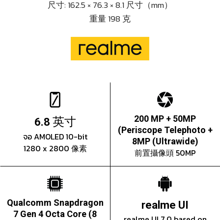
尺寸: 162.5 × 76.3 × 8.1 尺寸（mm）
重量 198 克
英寸
200 MP + 50MP
6.8
(Periscope Telephoto +
จอ AMOLED 10-bit
8MP (Ultrawide)
1280 x 2800 像素
前置攝像頭 50MP
Qualcomm Snapdragon
realme UI
7 Gen 4 Octa Core (8
realme UI 7.0 based on