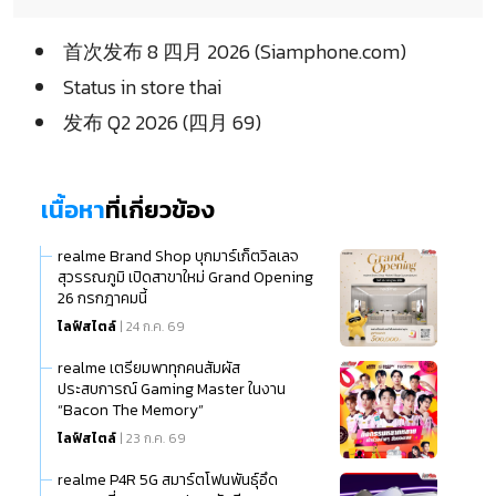
首次发布 8 四月 2026 (Siamphone.com)
Status in store thai
发布 Q2 2026 (四月 69)
เนื้อหา
ที่เกี่ยวข้อง
realme Brand Shop บุกมาร์เก็ตวิลเลจ
สุวรรณภูมิ เปิดสาขาใหม่ Grand Opening
26 กรกฎาคมนี้
ไลฟ์สไตล์
| 24 ก.ค. 69
realme เตรียมพาทุกคนสัมผัส
ประสบการณ์ Gaming Master ในงาน
“Bacon The Memory”
ไลฟ์สไตล์
| 23 ก.ค. 69
realme P4R 5G สมาร์ตโฟนพันธุ์อึด