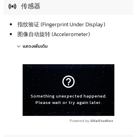
传感器
指纹验证 (Fingerprint Under Display)
图像自动旋转 (Accelerometer)
แสดงเพิ่มเติม
help_outline
Something unexpected happened.
Please wait or try again later.
Powered by 
GliaStudios